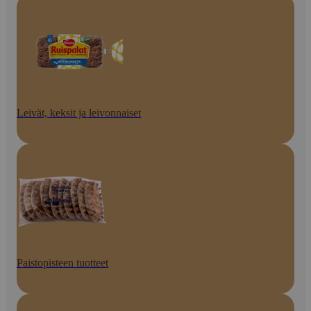
Leivät, keksit ja leivonnaiset
Paistopisteen tuotteet