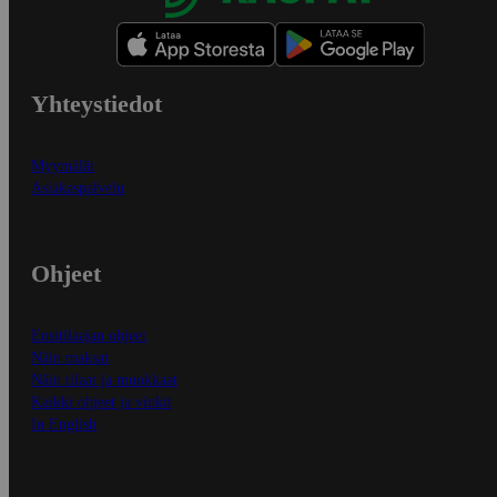
Yhteystiedot
Myymälät
Asiakaspalvelu
Ohjeet
Ensitilaajan ohjeet
Näin maksat
Näin tilaat ja muokkaat
Kaikki ohjeet ja vinkit
In English