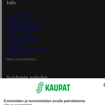
Info
S-Business yrityksille
Oiva-raportit
Osuuskauppojen yhteystiedot
Tilaus- ja toimitusehdot
Tietosuojakäytäntö
Palvelun käyttöehdot
Saavutettavuus
Mobiilisovelluksen saavutettavuus
Mainostajalle
Muuta evästeasetuksia
S-ryhmän palvelut
S-ryhmä
Asiakasomistajuus
Yhteishyvä Ruoka -sovellus