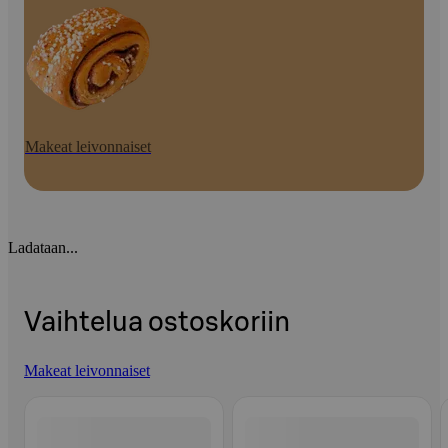
Makeat leivonnaiset
Ladataan...
Vaihtelua ostoskoriin
Makeat leivonnaiset
Ohita listaus