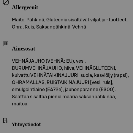
Allergeenit
Maito, Pähkinä, Gluteenia sisältävät viljat ja -tuotteet,
Ohra, Ruis, Saksanpähkinä, Vehnä
Ainesosat
VEHNÄJAUHO (VEHNÄ: EU), vesi,
DURUMVEHNÄJAUHO, hiiva, VEHNÄGLUTEENI,
kuivattu VEHNÄTAIKINAJUURI, suola, kasviöljy (rapsi),
OHRAMALLAS, RUISTAIKINAJUURI [vesi, ruis],
emulgointiaine (E472e), jauhonparanne (E300).
Saattaa sisältää pieniä määriä saksanpähkinää,
maitoa.
Yhteystiedot