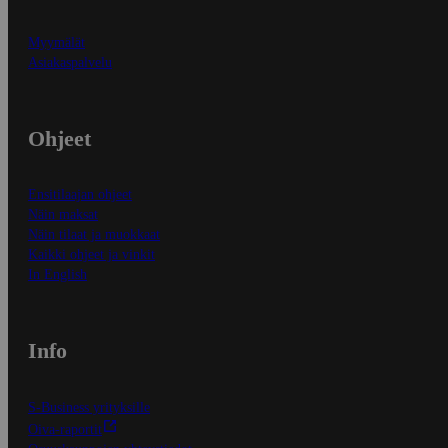
Myymälät
Asiakaspalvelu
Ohjeet
Ensitilaajan ohjeet
Näin maksat
Näin tilaat ja muokkaat
Kaikki ohjeet ja vinkit
In English
Info
S-Business yrityksille
Oiva-raportit