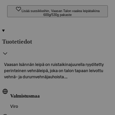
Lisää suosikkeihin, Vaasan Talon vaalea leipätaikina
600g/530g pakaste
Tuotetiedot
Vaasan Isännän leipä on ruistaikinajuurella ryyditetty
perinteinen vehnäleipä, joka on talon tapaan leivottu
vehnä- ja durumvehnäjauhoista.…
Valmistusmaa
Viro