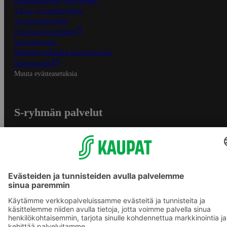
Osuuskauppojen yhteystiedot
Tilaus- ja toimitusehdot
Tietosuojakäytäntö
Palvelun käyttöehdot
Saavutettavuus
Mobiilisovelluksen saavutettavuus
Mainostajalle
Muuta evästeasetuksia
S-ryhmän palvelut
S-ryhmä
Asiakasomistajuus
Yhteishyvä Ruoka -sovellus
S-ostoslista -sovellus
Prisma.fi
Sokos.fi
S-Pankki
Yhteishyvä