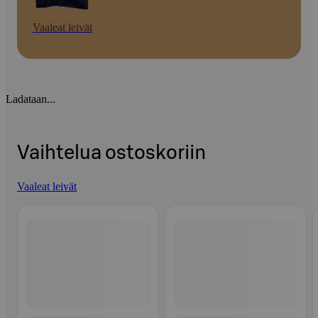
Vaaleat leivät
Ladataan...
Vaihtelua ostoskoriin
Vaaleat leivät
Ohita listaus