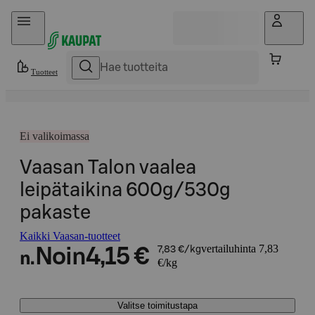
Hyppää sisältöön
Tuotteet
Ei valikoimassa
Vaasan Talon vaalea
leipätaikina 600g/530g
pakaste
Kaikki Vaasan-tuotteet
vertailuhinta 7,83
Noin
4,15 €
7,83 €/kg
n.
€/kg
Valitse toimitustapa