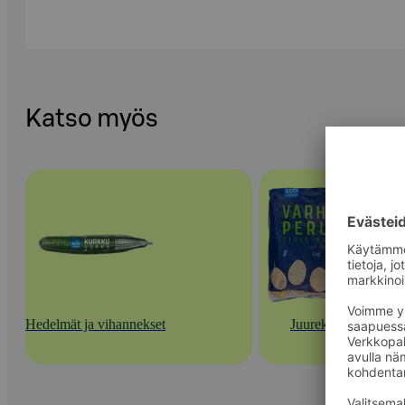
Katso myös
Hedelmät ja vihannekset
Juurekset