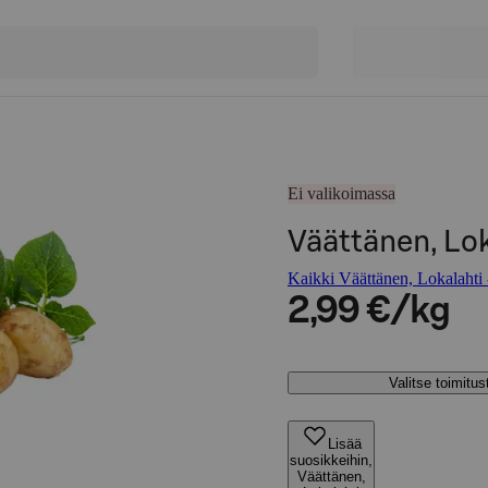
Ei valikoimassa
Väättänen, Lo
Kaikki Väättänen, Lokalahti -
2,99 €/kg
Valitse toimitu
Lisää
suosikkeihin,
Väättänen,