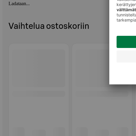
Ladataan...
Vaihtelua ostoskoriin
Ohita listaus