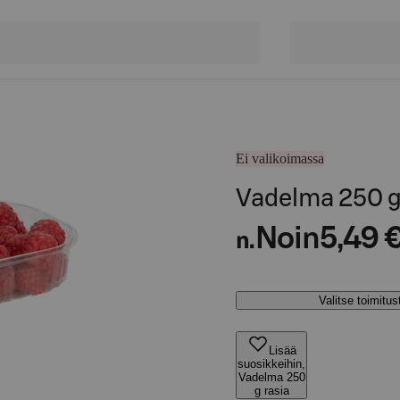
Ei valikoimassa
Vadelma 250 g
Noin
5,49 
n.
Valitse toimitu
Lisää
suosikkeihin,
Vadelma 250
g rasia