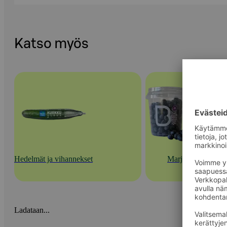
Katso myös
Hedelmät ja vihannekset
Marjat
Ladataan...