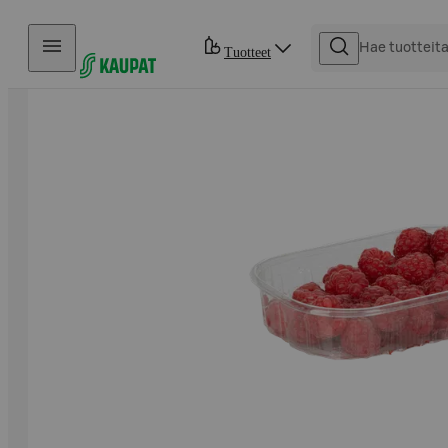
Hyppää sisältöön
Tuotteet