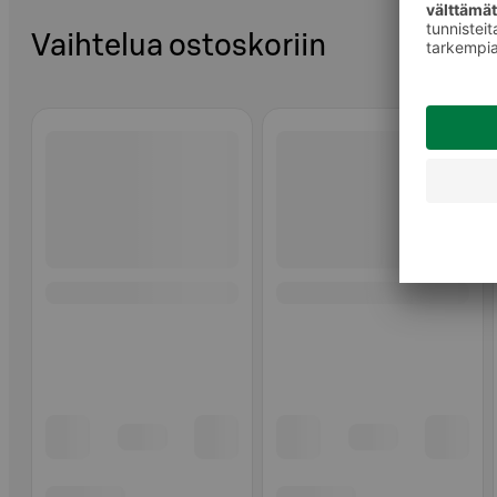
Vaihtelua ostoskoriin
Ohita listaus