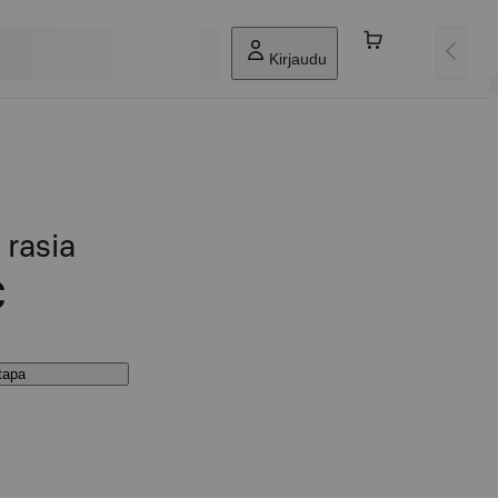
Kirjaudu
 rasia
€
stapa