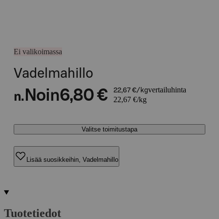
Ei valikoimassa
Vadelmahillo
vertailuhinta
Noin
6,80 €
22,67 €/kg
n.
22,67 €/kg
Valitse toimitustapa
Lisää suosikkeihin, Vadelmahillo
Tuotetiedot