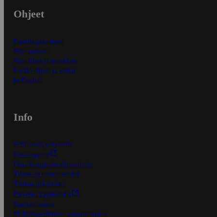
Ohjeet
Ensitilaajan ohjeet
Näin maksat
Näin tilaat ja muokkaat
Kaikki ohjeet ja vinkit
In English
Info
S-Business yrityksille
Oiva-raportit
Osuuskauppojen yhteystiedot
Tilaus- ja toimitusehdot
Tietosuojakäytäntö
Palvelun käyttöehdot
Saavutettavuus
Mobiilisovelluksen saavutettavuus