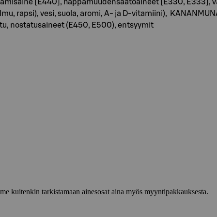
amisaine [E440], happamuudensäätöaineet [E330, E333], väri 
palmu, rapsi), vesi, suola, aromi, A- ja D-vitamiini), KANA
itu, nostatusaineet (E450, E500), entsyymit
lemme kuitenkin tarkistamaan ainesosat aina myös myyntipakkauksesta.