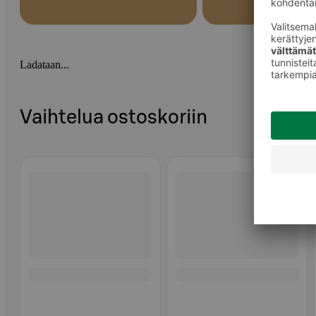
Ladataan...
Vaihtelua ostoskoriin
Ohita listaus