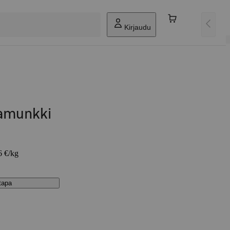
Kirjaudu
amunkki
6 €/kg
stapa