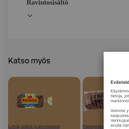
Ravintosisältö
Katso myös
Leivät, keksit ja leivonnaiset
Paistopisteen tuotteet