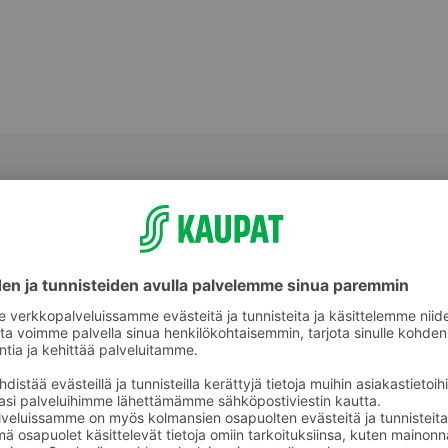
Makeat leivonnaiset