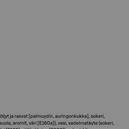
jyt ja rasvat [palmuydin, auringonkukka], sokeri,
ola, aromit, väri [E160a]), vesi, vadelmatäyte (sokeri,