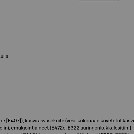
ulla
E407]), kasvirasvasekoite (vesi, kokonaan kovetetut kasviöl
iini, emulgointiaineet [E472e, E322 auringonkukkalesitiini], su