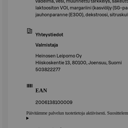
vadelma, vesi, muunnettu tärkkelys, sakeutt
laktoositon VOI, margariini (kasviöljy (SG-
jauhonparanne (E300), dekstroosi, sitrusku
Yhteystiedot
Valmistaja
Heinosen Leipomo Oy
Hiiskoskentie 13, 80100, Joensuu, Suomi
503822277
EAN
2006138100009
Päivitämme palvelun tuotetietoja aktiivisesti. Suositte