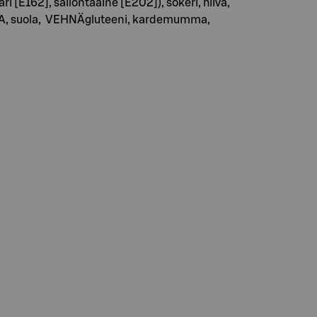
[E162], säilöntäaine [E202]), sokeri, hiiva,
NMUNA, suola, VEHNÄgluteeni, kardemumma,