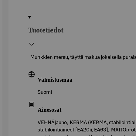
Tuotetiedot
Munkkien mersu, täyttä makua jokaisella purais
Valmistusmaa
Suomi
Ainesosat
VEHNÄjauho, KERMA (KERMA, stabilointiaine [
stabilointiaineet [E420ii, E463], MAITOprote