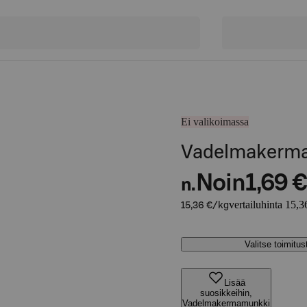
Ei valikoimassa
Vadelmakerm
Noin
1,69 €
n.
vertailuhinta 15,3
15,36 €/kg
Valitse toimitu
Lisää
suosikkeihin,
Vadelmakermamunkki