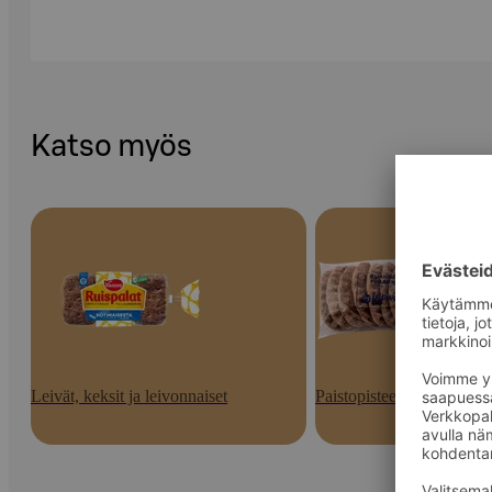
Katso myös
Leivät, keksit ja leivonnaiset
Paistopisteen tuotteet