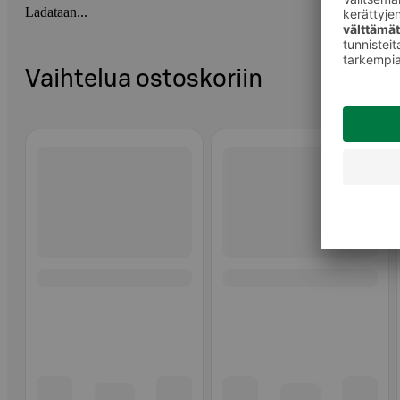
Ladataan...
Vaihtelua ostoskoriin
Ohita listaus