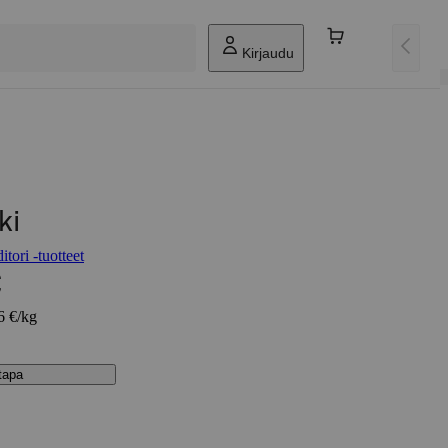
Kirjaudu
ki
ori -tuotteet
€
6 €/kg
stapa