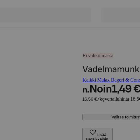
Ei valikoimassa
Vadelmamunk
Kaikki Malax Bageri & Condit
Noin
1,49 
n.
vertailuhinta 16,5
16,56 €/kg
Valitse toimitu
Lisää
suosikkeihin,