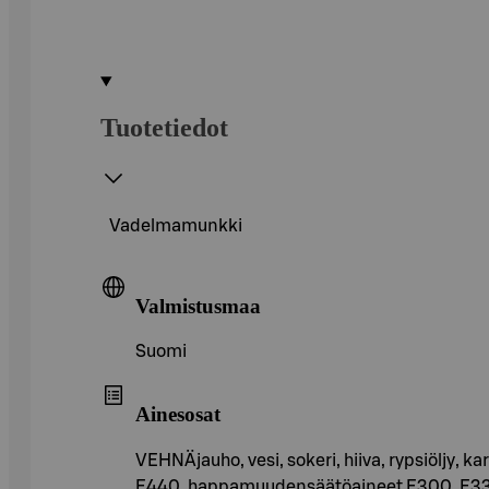
Tuotetiedot
Vadelmamunkki
Valmistusmaa
Suomi
Ainesosat
VEHNÄjauho, vesi, sokeri, hiiva, rypsiöljy,
E440, happamuudensäätöaineet E300, E333,