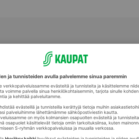
Makeat leivonnaiset