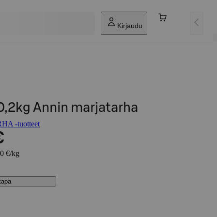
Kirjaudu
0,2kg Annin marjatarha
A -tuotteet
€
00 €/kg
stapa