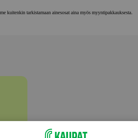
lemme kuitenkin tarkistamaan ainesosat aina myös myyntipakkauksesta.