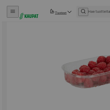
Hyppää sisältöön
Tuotteet