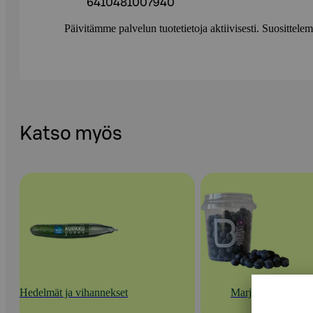
6410481007940
Päivitämme palvelun tuotetietoja aktiivisesti. Suositte
Katso myös
Hedelmät ja vihannekset
Marjat