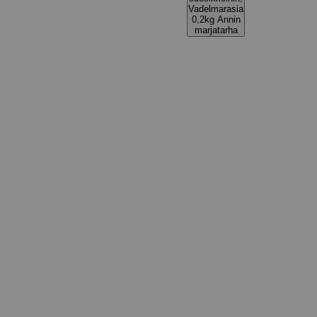
Vadelmarasia
0,2kg Annin
marjatarha