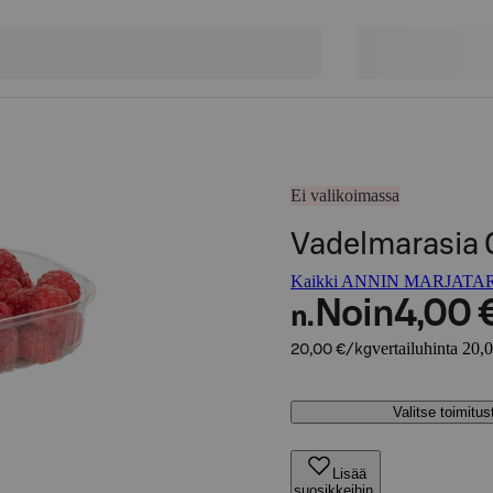
Ei valikoimassa
Vadelmarasia 
Kaikki ANNIN MARJATARH
Noin
4,00 
n.
vertailuhinta 20,
20,00 €/kg
Valitse toimitu
Lisää
suosikkeihin,