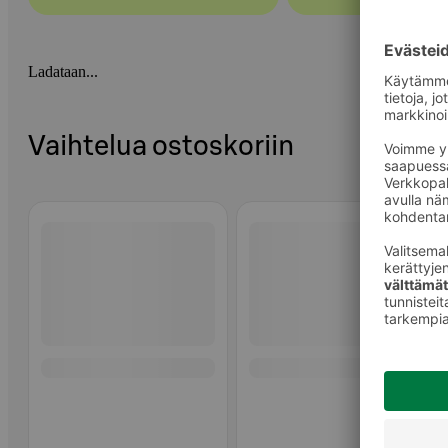
Ladataan...
Vaihtelua ostoskoriin
Ohita listaus