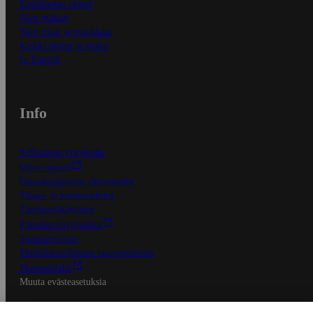
Ensitilaajan ohjeet
Näin maksat
Näin tilaat ja muokkaat
Kaikki ohjeet ja vinkit
In English
Info
S-Business yrityksille
Oiva-raportit
Osuuskauppojen yhteystiedot
Tilaus- ja toimitusehdot
Tietosuojakäytäntö
Palvelun käyttöehdot
Saavutettavuus
Mobiilisovelluksen saavutettavuus
Mainostajalle
Muuta evästeasetuksia