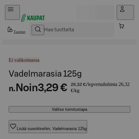
Hyppää sisältöön
Tuotteet
Ei valikoimassa
Vadelmarasia 125g
vertailuhinta 26,32
Noin
3,29 €
26,32 €/kg
n.
€/kg
Valitse toimitustapa
Lisää suosikkeihin, Vadelmarasia 125g