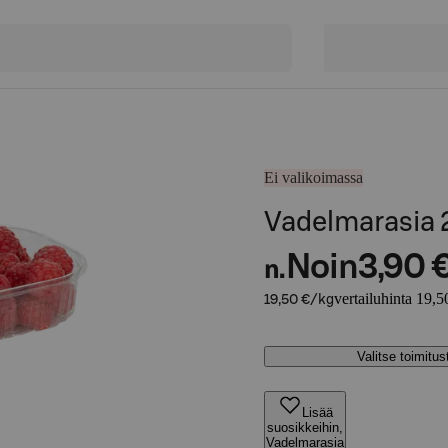
Ei valikoimassa
Vadelmarasia
Noin
3,90 
n.
vertailuhinta 19,5
19,50 €/kg
Valitse toimitu
Lisää
suosikkeihin,
Vadelmarasia