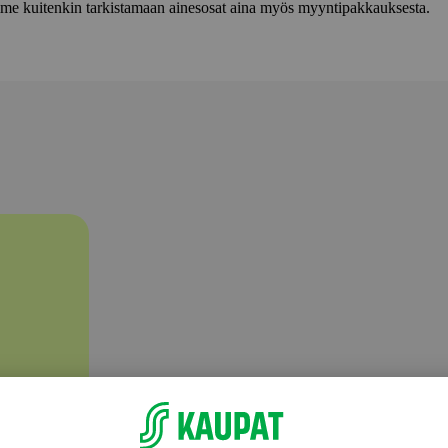
lemme kuitenkin tarkistamaan ainesosat aina myös myyntipakkauksesta.