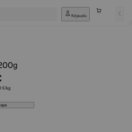
Kirjaudu
 200g
€
0 €/kg
stapa