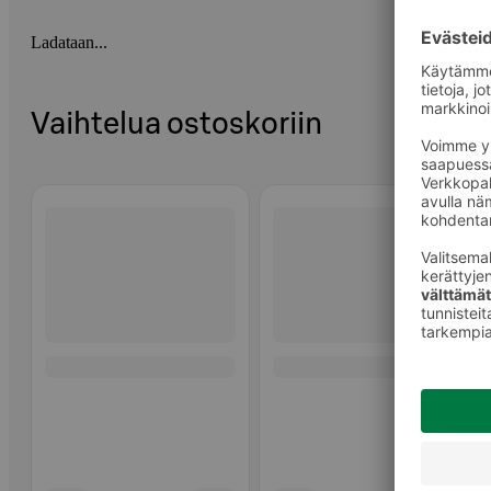
Ladataan...
Vaihtelua ostoskoriin
Ohita listaus