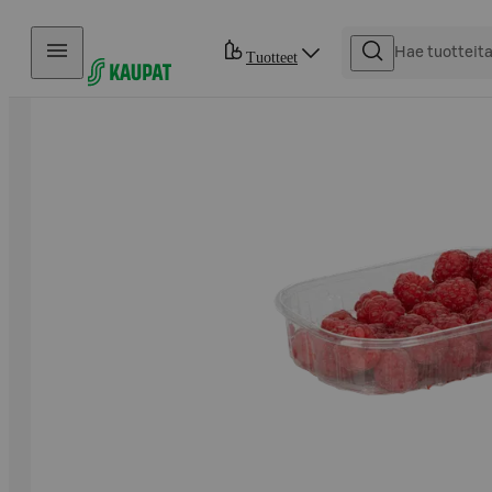
Hyppää sisältöön
Tuotteet