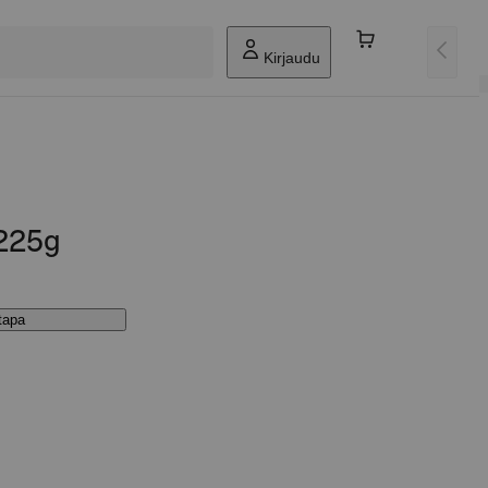
Kirjaudu
225g
stapa