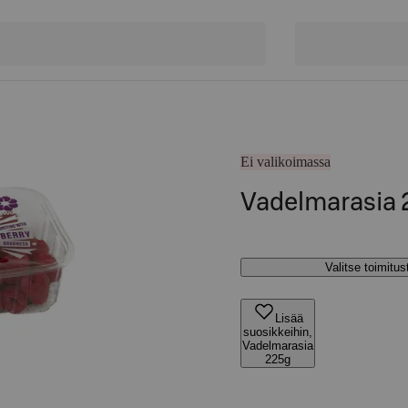
Ei valikoimassa
Vadelmarasia 
Valitse toimitu
Lisää
suosikkeihin,
Vadelmarasia
225g