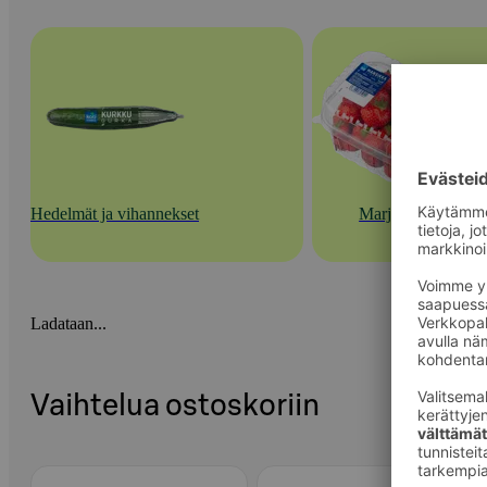
Hedelmät ja vihannekset
Marjat
Ladataan...
Vaihtelua ostoskoriin
Ohita listaus