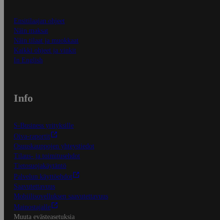
Ensitilaajan ohjeet
Näin maksat
Näin tilaat ja muokkaat
Kaikki ohjeet ja vinkit
In English
Info
S-Business yrityksille
Oiva-raportit
Osuuskauppojen yhteystiedot
Tilaus- ja toimitusehdot
Tietosuojakäytäntö
Palvelun käyttöehdot
Saavutettavuus
Mobiilisovelluksen saavutettavuus
Mainostajalle
Muuta evästeasetuksia