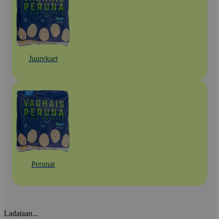
Juurekset
Perunat
Ladataan...