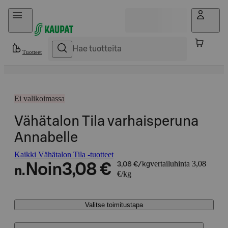
Hyppää sisältöön
Tuotteet
Ei valikoimassa
Vähätalon Tila varhaisperuna
Annabelle
Kaikki Vähätalon Tila -tuotteet
vertailuhinta 3,08
Noin
3,08 €
3,08 €/kg
n.
€/kg
Valitse toimitustapa