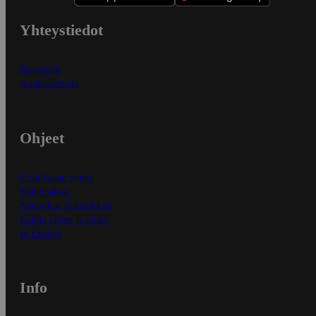
Yhteystiedot
Myymälät
Asiakaspalvelu
Ohjeet
Ensitilaajan ohjeet
Näin maksat
Näin tilaat ja muokkaat
Kaikki ohjeet ja vinkit
In English
Info