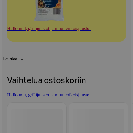
Halloumit, grillijuustot ja muut erikoisjuustot
Ladataan...
Vaihtelua ostoskoriin
Halloumit, grillijuustot ja muut erikoisjuustot
Ohita listaus