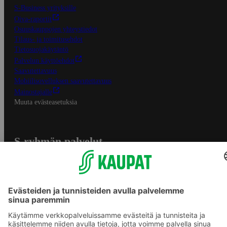
S-Business yrityksille
Oiva-raportit
Osuuskauppojen yhteystiedot
Tilaus- ja toimitusehdot
Tietosuojakäytäntö
Palvelun käyttöehdot
Saavutettavuus
Mobiilisovelluksen saavutettavuus
Mainostajalle
Muuta evästeasetuksia
S-ryhmän palvelut
S-ryhmä
Asiakasomistajuus
Yhteishyvä Ruoka -sovellus
S-ostoslista -sovellus
Prisma.fi
Sokos.fi