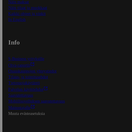
Näin maksat
Näin tilaat ja muokkaat
Kaikki ohjeet ja vinkit
In English
Info
S-Business yrityksille
Oiva-raportit
Osuuskauppojen yhteystiedot
Tilaus- ja toimitusehdot
Tietosuojakäytäntö
Palvelun käyttöehdot
Saavutettavuus
Mobiilisovelluksen saavutettavuus
Mainostajalle
Muuta evästeasetuksia