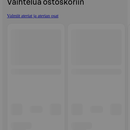
Vaihtelua ostoskoriin
Valmiit ateriat ja aterian osat
Ohita listaus