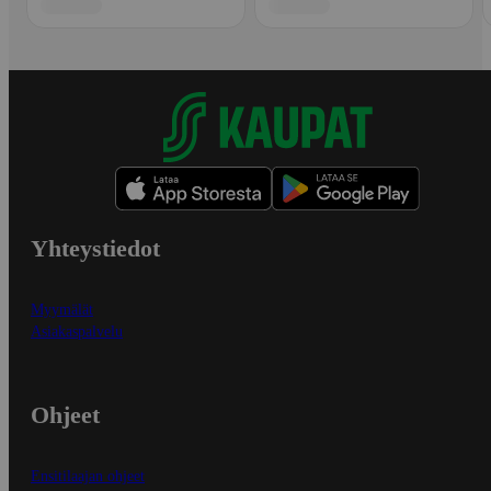
Yhteystiedot
Myymälät
Asiakaspalvelu
Ohjeet
Ensitilaajan ohjeet