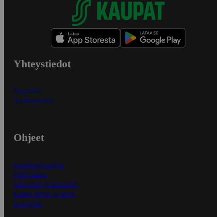
Yhteystiedot
Myymälät
Asiakaspalvelu
Ohjeet
Ensitilaajan ohjeet
Näin maksat
Näin tilaat ja muokkaat
Kaikki ohjeet ja vinkit
In English