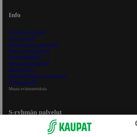
Info
S-Business yrityksille
Oiva-raportit
Osuuskauppojen yhteystiedot
Tilaus- ja toimitusehdot
Tietosuojakäytäntö
Palvelun käyttöehdot
Saavutettavuus
Mobiilisovelluksen saavutettavuus
Mainostajalle
Muuta evästeasetuksia
S-ryhmän palvelut
S-ryhmä
Asiakasomistajuus