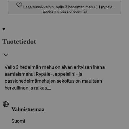
Lisää suosikkeihin, Valio 3 hedelmän mehu 1 l (rypäle,
appelsiini, passiohedelmä)
Tuotetiedot
Valio 3 hedelmän mehu on aivan erityisen ihana
aamiaismehu! Rypäle-, appelsiini- ja
passiohedelmämehujen sekoitus on maultaan
herkullinen ja raikas.…
Valmistusmaa
Suomi