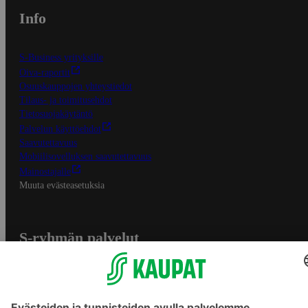
Info
S-Business yrityksille
Oiva-raportit
Osuuskauppojen yhteystiedot
Tilaus- ja toimitusehdot
Tietosuojakäytäntö
Palvelun käyttöehdot
Saavutettavuus
Mobiilisovelluksen saavutettavuus
Mainostajalle
Muuta evästeasetuksia
S-ryhmän palvelut
S-ryhmä
Asiakasomistajuus
Yhteishyvä Ruoka -sovellus