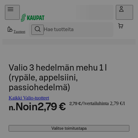
Hyppää sisältöön
Tuotteet
Valio 3 hedelmän mehu 1 l
(rypäle, appelsiini,
passiohedelmä)
Kaikki Valio-tuotteet
vertailuhinta 2,79 €/l
Noin
2,79 €
2,79 €/l
n.
Valitse toimitustapa