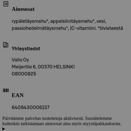
Ainesosat
rypäletäysmehu*, appelsiinitäysmehu*, vesi,
passiohedelmätäysmehu*, |C-vitamiini. *tiivisteestä
Yhteystiedot
Valio Oy
Meijeritie 6, 00370 HELSINKI
08000825
EAN
6408430006137
Päivitämme palvelun tuotetietoja aktiivisesti. Suosittelemme
kuitenkin tarkistamaan ainesosat aina myös myyntipakkauksesta.