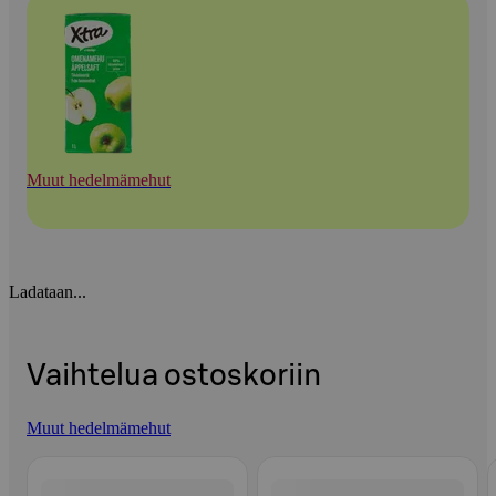
Muut hedelmämehut
Ladataan...
Vaihtelua ostoskoriin
Muut hedelmämehut
Ohita listaus