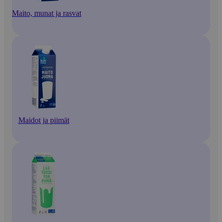
Maito, munat ja rasvat
Maidot ja piimät