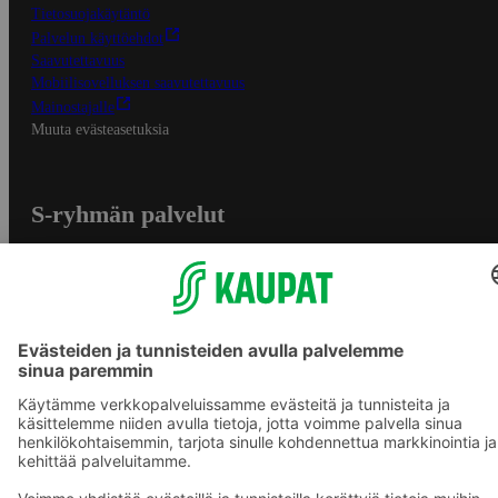
Tietosuojakäytäntö
Palvelun käyttöehdot
Saavutettavuus
Mobiilisovelluksen saavutettavuus
Mainostajalle
Muuta evästeasetuksia
S-ryhmän palvelut
S-ryhmä
Asiakasomistajuus
Yhteishyvä Ruoka -sovellus
S-ostoslista -sovellus
Prisma.fi
Sokos.fi
S-Pankki
Yhteishyvä
Sokos Hotels