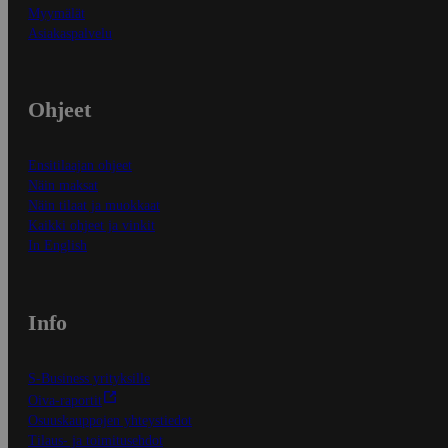
Myymälät
Asiakaspalvelu
Ohjeet
Ensitilaajan ohjeet
Näin maksat
Näin tilaat ja muokkaat
Kaikki ohjeet ja vinkit
In English
Info
S-Business yrityksille
Oiva-raportit
Osuuskauppojen yhteystiedot
Tilaus- ja toimitusehdot