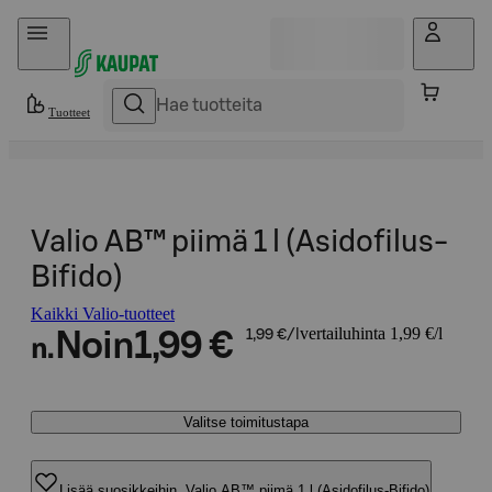
Hyppää sisältöön
Tuotteet
Valio AB™ piimä 1 l (Asidofilus-
Bifido)
Kaikki Valio-tuotteet
vertailuhinta 1,99 €/l
Noin
1,99 €
1,99 €/l
n.
Valitse toimitustapa
Lisää suosikkeihin, Valio AB™ piimä 1 l (Asidofilus-Bifido)