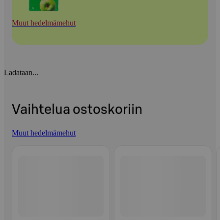
Muut hedelmämehut
Ladataan...
Vaihtelua ostoskoriin
Muut hedelmämehut
Ohita listaus