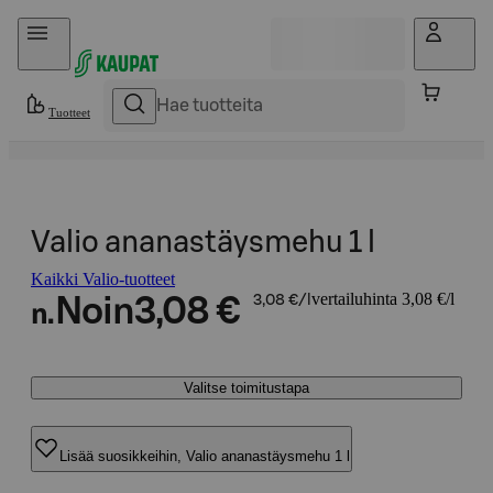
Hyppää sisältöön
Tuotteet
Valio ananastäysmehu 1 l
Kaikki Valio-tuotteet
vertailuhinta 3,08 €/l
Noin
3,08 €
3,08 €/l
n.
Valitse toimitustapa
Lisää suosikkeihin, Valio ananastäysmehu 1 l