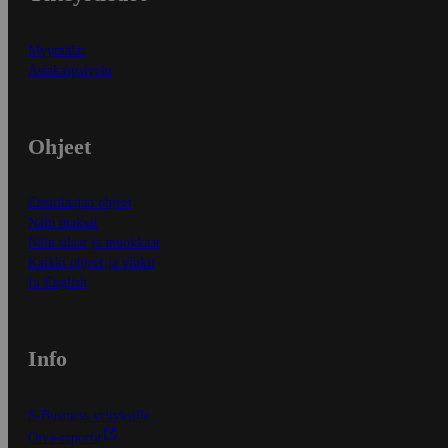
Myymälät
Asiakaspalvelu
Ohjeet
Ensitilaajan ohjeet
Näin maksat
Näin tilaat ja muokkaat
Kaikki ohjeet ja vinkit
In English
Info
S-Business yrityksille
Oiva-raportit