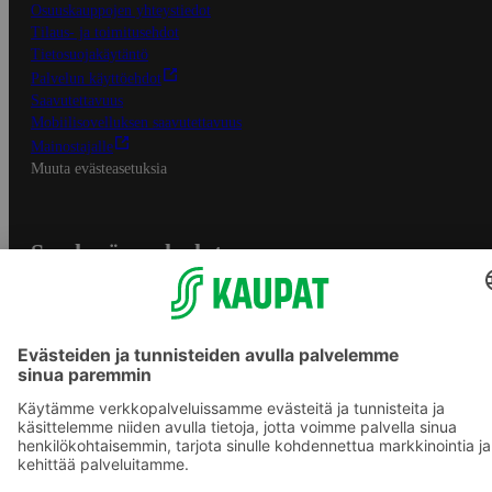
Osuuskauppojen yhteystiedot
Tilaus- ja toimitusehdot
Tietosuojakäytäntö
Palvelun käyttöehdot
Saavutettavuus
Mobiilisovelluksen saavutettavuus
Mainostajalle
Muuta evästeasetuksia
S-ryhmän palvelut
S-ryhmä
Asiakasomistajuus
Yhteishyvä Ruoka -sovellus
S-ostoslista -sovellus
Prisma.fi
Sokos.fi
S-Pankki
Yhteishyvä