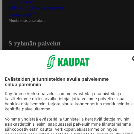
Saavutettavuus
Mobiilisovelluksen saavutettavuus
Mainostajalle
Muuta evästeasetuksia
S-ryhmän palvelut
S-ryhmä
Asiakasomistajuus
Yhteishyvä Ruoka -sovellus
S-ostoslista -sovellus
Prisma.fi
Sokos.fi
S-Pankki
Yhteishyvä
Sokos Hotels
Raflaamo
F