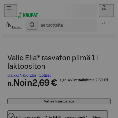
Hyppää sisältöön
Tuotteet
Valio Eila® rasvaton piimä 1 l
laktoositon
Kaikki Valio Eila -tuotteet
vertailuhinta 2,69 €/l
Noin
2,69 €
2,69 €/l
n.
Valitse toimitustapa
Lisää suosikkeihin, Valio Eila® rasvaton piimä 1 l laktoositon