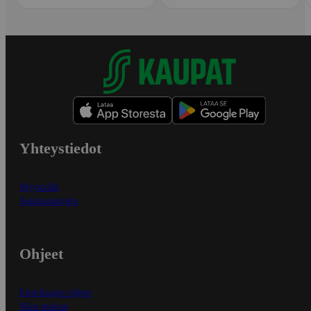
Yhteystiedot
Myymälät
Asiakaspalvelu
Ohjeet
Ensitilaajan ohjeet
Näin maksat