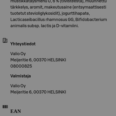
mustikkatäysmehu 0, 6 % (tiivisteestä), muunnettu
tärkkelys, aromit, makeutusaine (entsymaattisesti
tuotetut stevioliglykosidit), jogurttihapate,
Lacticaseibacillus rhamnosus GG, Bifidobacterium
animalis subsp. lactis ja D-vitamiini.
Yhteystiedot
Valio Oy
Meijeritie 6, 00370 HELSINKI
08000825
Valmistaja
Valio Oy
Meijeritie 6, 00370 HELSINKI
EAN