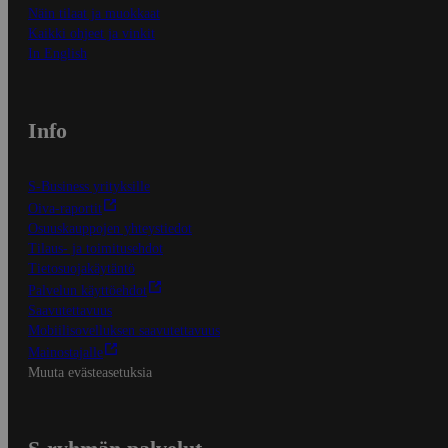
Näin tilaat ja muokkaat
Kaikki ohjeet ja vinkit
In English
Info
S-Business yrityksille
Oiva-raportit
Osuuskauppojen yhteystiedot
Tilaus- ja toimitusehdot
Tietosuojakäytäntö
Palvelun käyttöehdot
Saavutettavuus
Mobiilisovelluksen saavutettavuus
Mainostajalle
Muuta evästeasetuksia