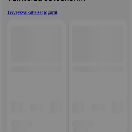
Terveysvaikutteiset jogurtit
Ohita listaus