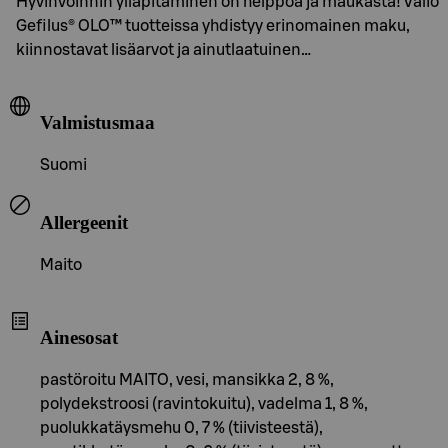
Hyvinvoinnin ylläpitäminen on helppoa ja maukasta! Valio
Gefilus® OLO™ tuotteissa yhdistyy erinomainen maku,
kiinnostavat lisäarvot ja ainutlaatuinen…
Valmistusmaa
Suomi
Allergeenit
Maito
Ainesosat
pastöroitu MAITO, vesi, mansikka 2, 8 %,
polydekstroosi (ravintokuitu), vadelma 1, 8 %,
puolukkatäysmehu 0, 7 % (tiivisteestä),