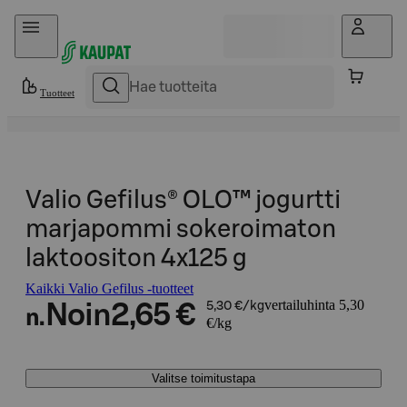
Hyppää sisältöön
Tuotteet
Valio Gefilus® OLO™ jogurtti
marjapommi sokeroimaton
laktoositon 4x125 g
Kaikki Valio Gefilus -tuotteet
vertailuhinta 5,30
Noin
2,65 €
5,30 €/kg
n.
€/kg
Valitse toimitustapa