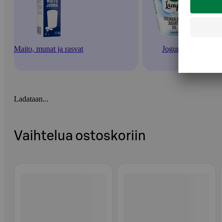
Maito, munat ja rasvat
Jogurtit
Ladataan...
Vaihtelua ostoskoriin
Ohita listaus