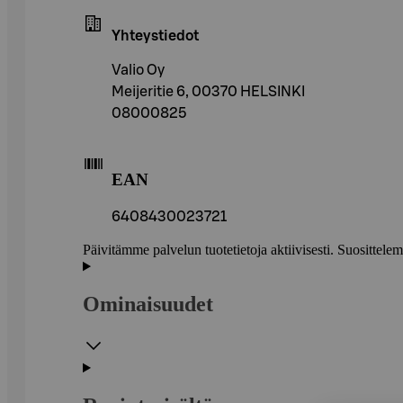
Yhteystiedot
Valio Oy
Meijeritie 6, 00370 HELSINKI
08000825
EAN
6408430023721
Päivitämme palvelun tuotetietoja aktiivisesti. Suositte
Ominaisuudet