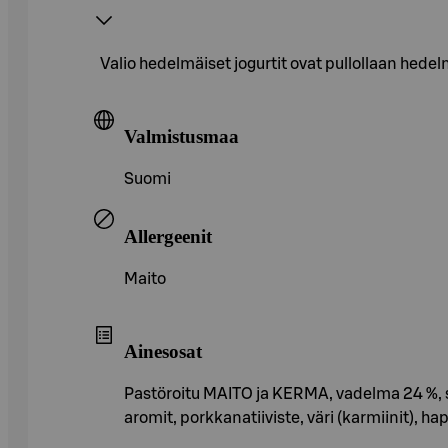
Valio hedelmäiset jogurtit ovat pullollaan hede
Valmistusmaa
Suomi
Allergeenit
Maito
Ainesosat
Pastöroitu MAITO ja KERMA, vadelma 24 %, s
aromit, porkkanatiiviste, väri (karmiinit), ha