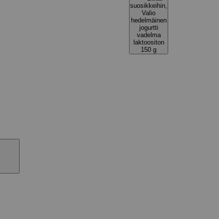
suosikkeihin,
Valio
hedelmäinen
jogurtti
vadelma
laktoositon
150 g