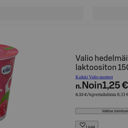
Valio hedelmäi
laktoositon 15
Kaikki Valio-tuotteet
Noin
1,25 €
n.
vertailuhinta 8,33 
8,33 €/kg
Valitse toimitu
Lisää