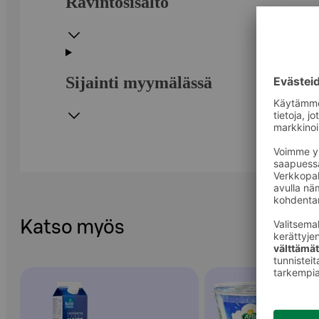
Ravintosisältö
Sijainti myymälässä
Katso myös