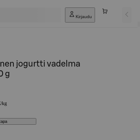
Kirjaudu
nen jogurtti vadelma
0 g
€/kg
stapa