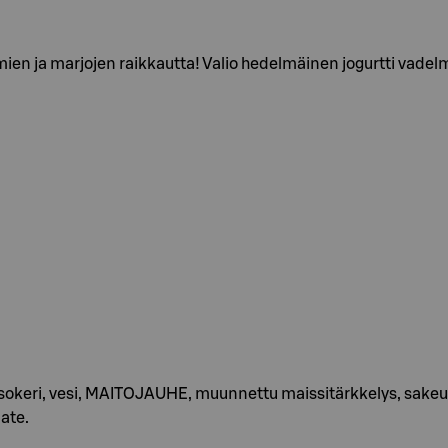
lmien ja marjojen raikkautta! Valio hedelmäinen jogurtti vadel
okeri, vesi, MAITOJAUHE, muunnettu maissitärkkelys, sakeut
pate.