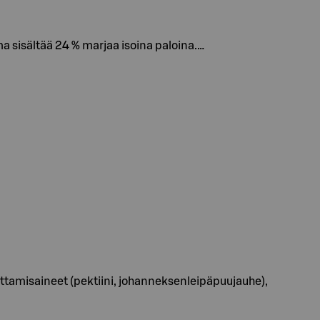
ma sisältää 24 % marjaa isoina paloina.…
tamisaineet (pektiini, johanneksenleipäpuujauhe),