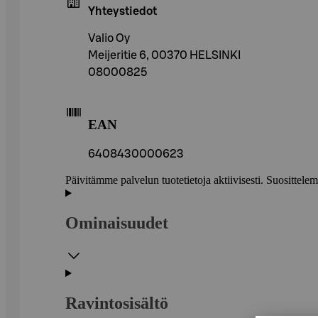
Yhteystiedot
Valio Oy
Meijeritie 6, 00370 HELSINKI
08000825
EAN
6408430000623
Päivitämme palvelun tuotetietoja aktiivisesti. Suositte
Ominaisuudet
Ravintosisältö