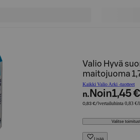
Valio Hyvä suo
maitojuoma 1,7
Kaikki Valio Arki -tuotteet
Noin
1,45 €
n.
vertailuhinta 0,83 €/l
0,83 €/l
Valitse toimitu
Lisää