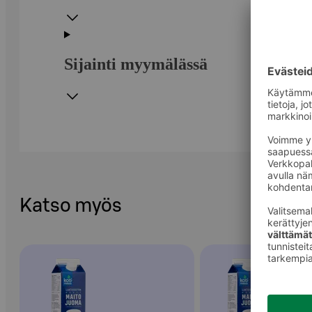
Sijainti myymälässä
Katso myös