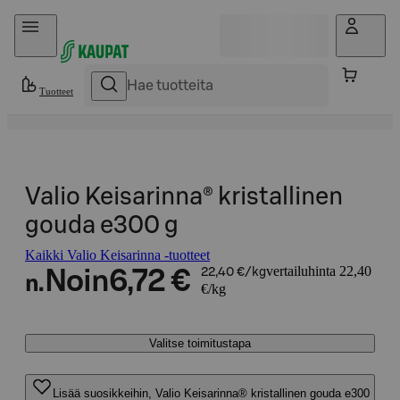
Hyppää sisältöön
Tuotteet
Valio Keisarinna® kristallinen
gouda e300 g
Kaikki Valio Keisarinna -tuotteet
vertailuhinta 22,40
Noin
6,72 €
22,40 €/kg
n.
€/kg
Valitse toimitustapa
Lisää suosikkeihin, Valio Keisarinna® kristallinen gouda e300