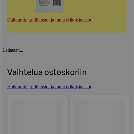
Halloumit, grillijuustot ja muut erikoisjuustot
Ladataan...
Vaihtelua ostoskoriin
Halloumit, grillijuustot ja muut erikoisjuustot
Ohita listaus