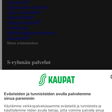
Oiva-raportit
Osuuskauppojen yhteystiedot
Tilaus- ja toimitusehdot
Tietosuojakäytäntö
Palvelun käyttöehdot
Saavutettavuus
Mobiilisovelluksen saavutettavuus
Mainostajalle
Muuta evästeasetuksia
S-ryhmän palvelut
S-ryhmä
Asiakasomistajuus
Yhteishyvä Ruoka -sovellus
S-ostoslista -sovellus
Prisma.fi
Sokos.fi
S-Pankki