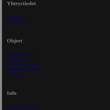
Yhteystiedot
Myymälät
Asiakaspalvelu
Ohjeet
Ensitilaajan ohjeet
Näin maksat
Näin tilaat ja muokkaat
Kaikki ohjeet ja vinkit
In English
Info
S-Business yrityksille