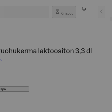
Kirjaudu
 kuohukerma laktoositon 3,3 dl
t
€
stapa