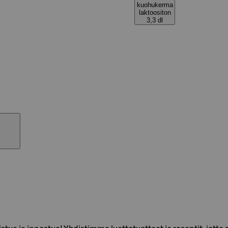
kuohukerma
laktoositon
3,3 dl