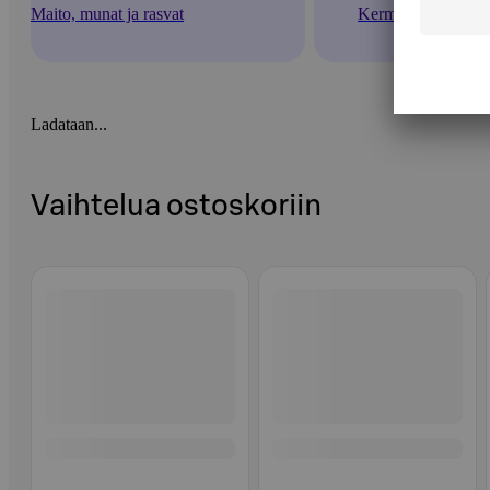
Maito, munat ja rasvat
Kermat
Ladataan...
Vaihtelua ostoskoriin
Ohita listaus