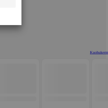
Kuohukerm