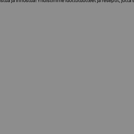
stua ja innostua! Yhdistimme luottotuotteet ja reseptit, jotta s