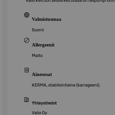
Valio Keittiön avulla keittiössä on helpompi onni
Valmistusmaa
Suomi
Allergeenit
Maito
Ainesosat
KERMA, stabilointiaine (karrageeni).
Yhteystiedot
Valio Oy