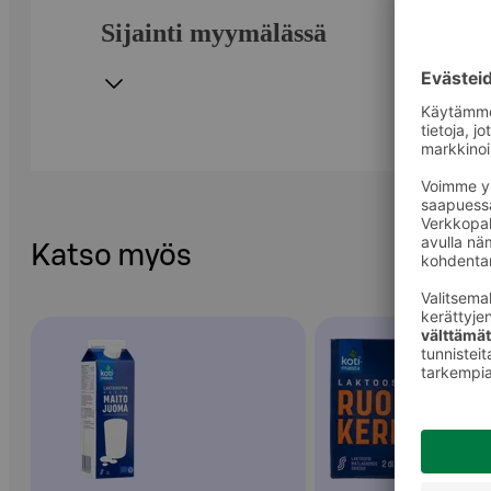
Sijainti myymälässä
Katso myös