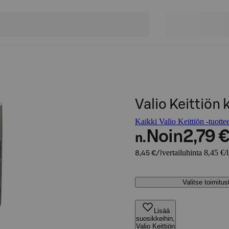
Valio Keittiön
Kaikki Valio Keittiön -tuottee
Noin
2,79 
n.
vertailuhinta 8,45 €/l
8,45 €/l
Valitse toimitu
Lisää
suosikkeihin,
Valio Keittiön