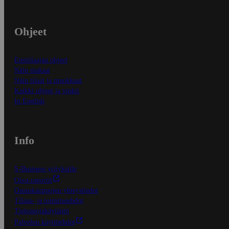
Ohjeet
Ensitilaajan ohjeet
Näin maksat
Näin tilaat ja muokkaat
Kaikki ohjeet ja vinkit
In English
Info
S-Business yrityksille
Oiva-raportit
Osuuskauppojen yhteystiedot
Tilaus- ja toimitusehdot
Tietosuojakäytäntö
Palvelun käyttöehdot