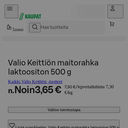
Hyppää sisältöön
Tuotteet
Valio Keittiön maitorahka
laktoositon 500 g
Kaikki Valio Keittiön -tuotteet
vertailuhinta 7,30
Noin
3,65 €
7,30 €/kg
n.
€/kg
Valitse toimitustapa
Lisää suosikkeihin, Valio Keittiön maitorahka laktoositon 500 g