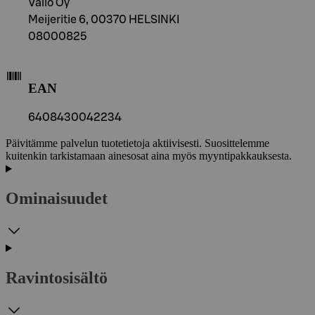
Valio Oy
Meijeritie 6, 00370 HELSINKI
08000825
EAN
6408430042234
Päivitämme palvelun tuotetietoja aktiivisesti. Suosittelemme
kuitenkin tarkistamaan ainesosat aina myös myyntipakkauksesta.
Ominaisuudet
Ravintosisältö