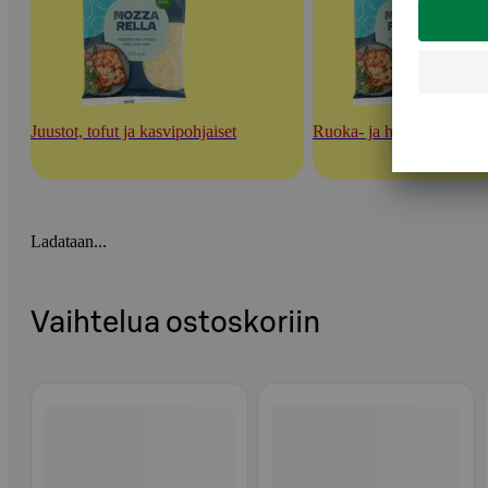
Juustot, tofut ja kasvipohjaiset
Ruoka- ja herkuttelujuust
Ladataan...
Vaihtelua ostoskoriin
Ohita listaus