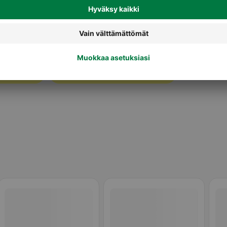
ot
Levitettävät juustot