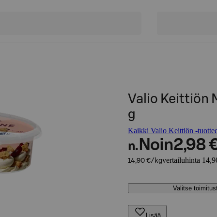
Valio Keittiön
g
Kaikki Valio Keittiön -tuottee
Noin
2,98 
n.
vertailuhinta 14,9
14,90 €/kg
Valitse toimitu
Lisää