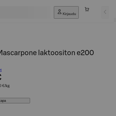
Kirjaudu
 Mascarpone laktoositon e200
t
€
0 €/kg
stapa