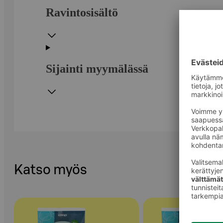
Ravintosisältö
Sijainti myymälässä
Katso myös