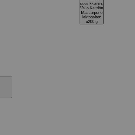
suosikkeihin,
Valio Keittiön
Mascarpone
laktoositon
e200 g