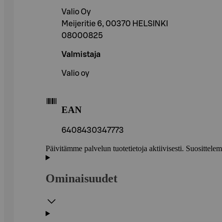
Valio Oy
Meijeritie 6, 00370 HELSINKI
08000825
Valmistaja
Valio oy
EAN
6408430347773
Päivitämme palvelun tuotetietoja aktiivisesti. Suositte
Ominaisuudet