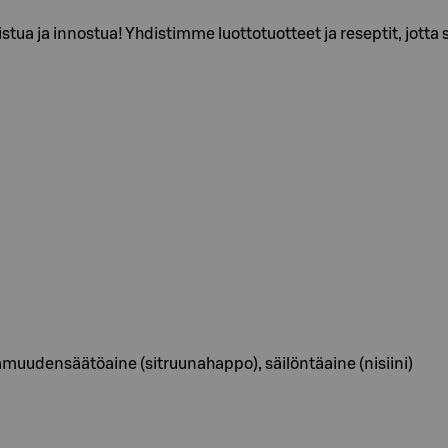
stua ja innostua! Yhdistimme luottotuotteet ja reseptit, jotta s
uudensäätöaine (sitruunahappo), säilöntäaine (nisiini)