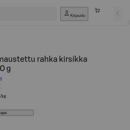
Kirjaudu
 maustettu rahka kirsikka
0 g
t
€
€/kg
stapa