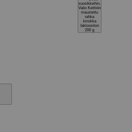
suosikkeihin,
Valio Keittiön
maustettu
rahka
kirsikka
laktoositon
200 g