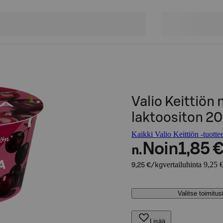
Valio Keittiön
laktoositon 20
Kaikki Valio Keittiön -tuottee
Noin
1,85 
n.
vertailuhinta 9,25 
9,25 €/kg
Valitse toimitu
Lisää