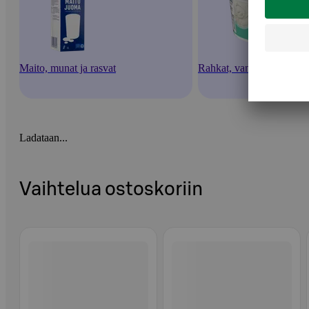
Maito, munat ja rasvat
Rahkat, vanukkaat ja jälk
Ladataan...
Vaihtelua ostoskoriin
Ohita listaus