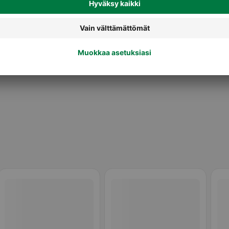
iruoka
Maustetut rahkat