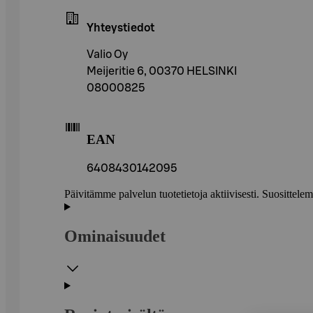
Yhteystiedot
Valio Oy
Meijeritie 6, 00370 HELSINKI
08000825
EAN
6408430142095
Päivitämme palvelun tuotetietoja aktiivisesti. Suositte
Ominaisuudet