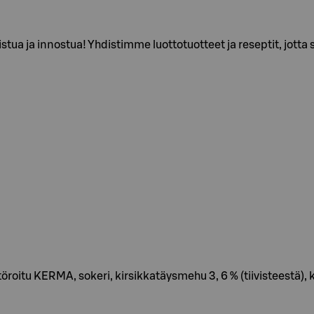
stua ja innostua! Yhdistimme luottotuotteet ja reseptit, jotta s
roitu KERMA, sokeri, kirsikkatäysmehu 3, 6 % (tiivisteestä), k