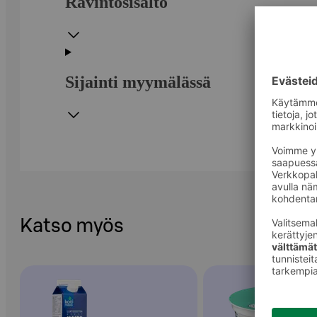
Ravintosisältö
Sijainti myymälässä
Katso myös