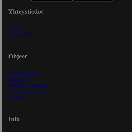
Yhteystiedot
Myymälät
Asiakaspalvelu
Ohjeet
Ensitilaajan ohjeet
Näin maksat
Näin tilaat ja muokkaat
Kaikki ohjeet ja vinkit
In English
Info