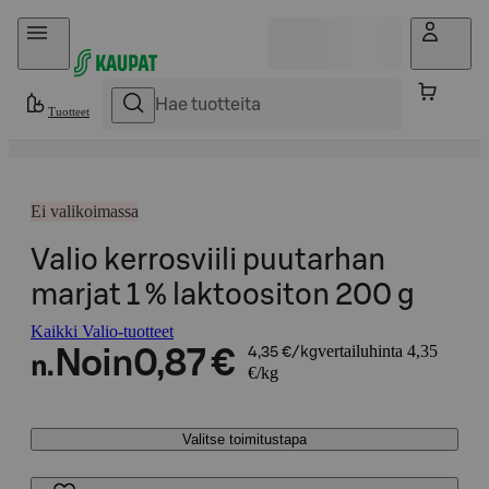
Hyppää sisältöön
Tuotteet
Ei valikoimassa
Valio kerrosviili puutarhan
marjat 1 % laktoositon 200 g
Kaikki Valio-tuotteet
vertailuhinta 4,35
Noin
0,87 €
4,35 €/kg
n.
€/kg
Valitse toimitustapa