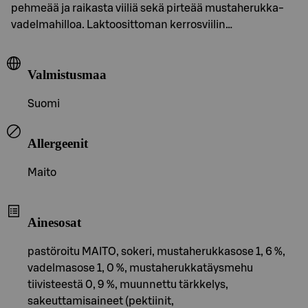
pehmeää ja raikasta viiliä sekä pirteää mustaherukka-
vadelmahilloa. Laktoosittoman kerrosviilin…
Valmistusmaa
Suomi
Allergeenit
Maito
Ainesosat
pastöroitu MAITO, sokeri, mustaherukkasose 1, 6 %,
vadelmasose 1, 0 %, mustaherukkatäysmehu
tiivisteestä 0, 9 %, muunnettu tärkkelys,
sakeuttamisaineet (pektiinit,