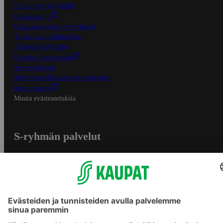
S-Business yrityksille
Oiva-raportit
Osuuskauppojen yhteystiedot
Tilaus- ja toimitusehdot
Tietosuojakäytäntö
Palvelun käyttöehdot
Saavutettavuus
Mobiilisovelluksen saavutettavuus
Mainostajalle
Muuta evästeasetuksia
S-ryhmän palvelut
S-ryhmä
Asiakasomistajuus
Yhteishyvä Ruoka -sovellus
S-ostoslista -sovellus
Prisma.fi
Sokos.fi