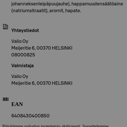
johanneksenleipäpuujauhe), happamuudensäätöaine
(natriumsitraatit), aromit, hapate.
Yhteystiedot
Valio Oy
Meijeritie 6, 00370 HELSINKI
08000825
Valmistaja
Valio Oy
Meijeritie 6, 00370 HELSINKI
EAN
6408430400850
Päivitämme palvelun tuotetietoja aktiivisesti. Suosittelemme