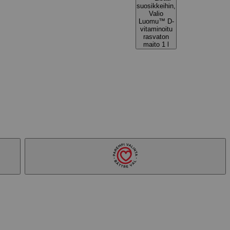
suosikkeihin,
Valio
Luomu™ D-
vitaminoitu
rasvaton
maito 1 l