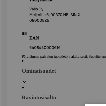
Yhteystiedot
Valio Oy
Meijeritie 6, 00370 HELSINKI
08000825
EAN
6408430000616
Päivitämme palvelun tuotetietoja aktiivisesti. Suositte
Ominaisuudet
Ravintosisältö