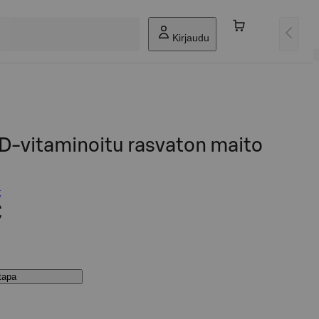
Kirjaudu
D-vitaminoitu rasvaton maito
t
€
stapa