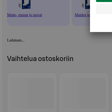
Maito, munat ja rasvat
Maidot ja piimät
Ladataan...
Vaihtelua ostoskoriin
Ohita listaus