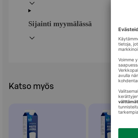
Sijainti myymälässä
Katso myös