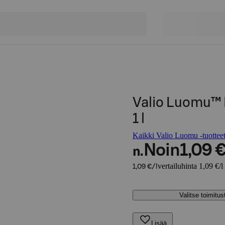
Valio Luomu™ 
1 l
Kaikki Valio Luomu -tuottee
Noin
1,09 
n.
vertailuhinta 1,09 €/l
1,09 €/l
Valitse toimitu
Lisää