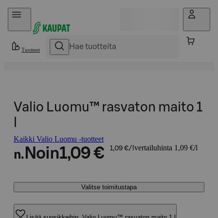
Hyppää sisältöön
Tuotteet
Valio Luomu™ rasvaton maito 1
l
Kaikki Valio Luomu -tuotteet
vertailuhinta 1,09 €/l
Noin
1,09 €
1,09 €/l
n.
Valitse toimitustapa
Lisää suosikkeihin, Valio Luomu™ rasvaton maito 1 l