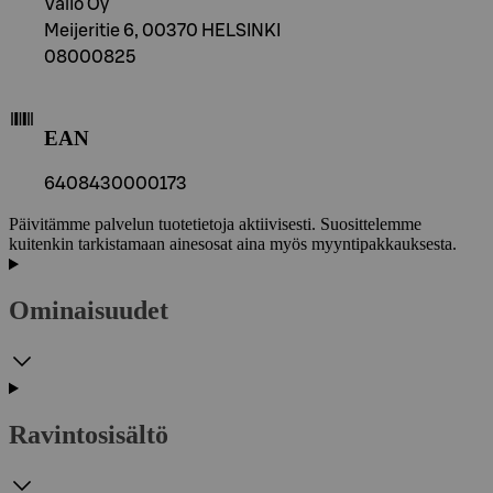
Valio Oy
Meijeritie 6, 00370 HELSINKI
08000825
EAN
6408430000173
Päivitämme palvelun tuotetietoja aktiivisesti. Suosittelemme
kuitenkin tarkistamaan ainesosat aina myös myyntipakkauksesta.
Ominaisuudet
Ravintosisältö