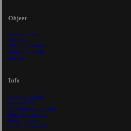
Ohjeet
Ensitilaajan ohjeet
Näin maksat
Näin tilaat ja muokkaat
Kaikki ohjeet ja vinkit
In English
Info
S-Business yrityksille
Oiva-raportit
Osuuskauppojen yhteystiedot
Tilaus- ja toimitusehdot
Tietosuojakäytäntö
Palvelun käyttöehdot