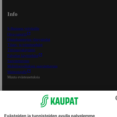
Info
S-Business yrityksille
Oiva-raportit
Osuuskauppojen yhteystiedot
Tilaus- ja toimitusehdot
Tietosuojakäytäntö
Palvelun käyttöehdot
Saavutettavuus
Mobiilisovelluksen saavutettavuus
Mainostajalle
Muuta evästeasetuksia
S-ryhmän palvelut
S-ryhmä