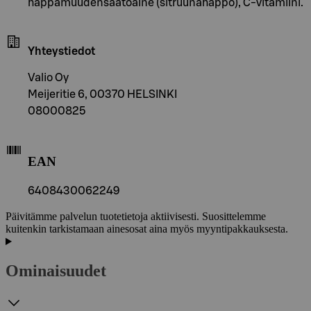
happamuudensäätöaine (sitruunahappo), C-vitamiini.
Yhteystiedot
Valio Oy
Meijeritie 6, 00370 HELSINKI
08000825
EAN
6408430062249
Päivitämme palvelun tuotetietoja aktiivisesti. Suosittelemme
kuitenkin tarkistamaan ainesosat aina myös myyntipakkauksesta.
Ominaisuudet