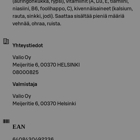
(auringonkukka, rypsi), vitamiinit (A, D3, E, tiamiini,
niasiini, B6, foolihappo, C), kivennäisaineet (kalsium,
rauta, sinkki, jodi). Saattaa sisältää pieniä määriä
vehnää, ohraa, ruista.
Yhteystiedot
Valio Oy
Meijeritie 6, 00370 HELSINKI
08000825
Valmistaja
Valio Oy
Meijeritie 6, 00370 Helsinki
EAN
6408430492336