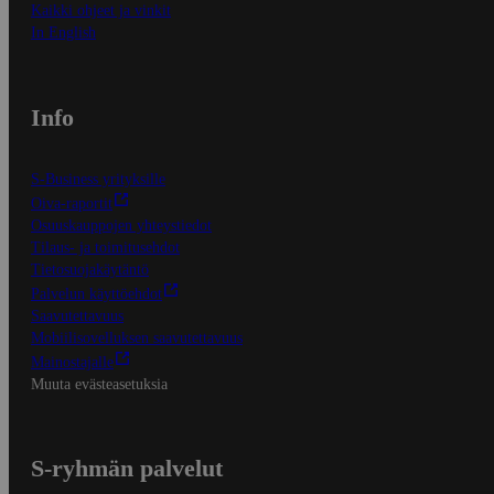
Kaikki ohjeet ja vinkit
In English
Info
S-Business yrityksille
Oiva-raportit
Osuuskauppojen yhteystiedot
Tilaus- ja toimitusehdot
Tietosuojakäytäntö
Palvelun käyttöehdot
Saavutettavuus
Mobiilisovelluksen saavutettavuus
Mainostajalle
Muuta evästeasetuksia
S-ryhmän palvelut