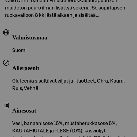
Valio Onni® banaani-mustaherukkakaurapuuro on
maidoton puuro ilman lisättyä sokeria. Se sopii lapsen
ruokavalioon 8 kk iästä alkaen ja sisältää…
Valmistusmaa
Suomi
Allergeenit
Gluteenia sisältävät viljat ja -tuotteet, Ohra, Kaura,
Ruis, Vehnä
Ainesosat
Vesi, banaanisose 15%, mustaherukkasose 5%,
KAURAHIUTALE ja -LESE (10%), kasviöljyt