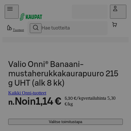
Hyppää sisältöön
Tuotteet
Valio Onni® Banaani-
mustaherukkakaurapuuro 215
g UHT (alk 8 kk)
Kaikki Onni-tuotteet
vertailuhinta 5,30
Noin
1,14 €
5,30 €/kg
n.
€/kg
Valitse toimitustapa