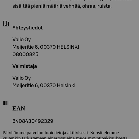
sisältää pieniä määriä vehnää, ohraa, ruista.
Yhteystiedot
Valio Oy
Meijeritie 6, 00370 HELSINKI
08000825
Valmistaja
Valio Oy
Meijeritie 6, 00370 Helsinki
EAN
6408430492329
Päivitämme palvelun tuotetietoja aktiivisesti. Suosittelemme
kuitenkin tarkistamaan ainesosat aina myös myyntipakkauksesta.