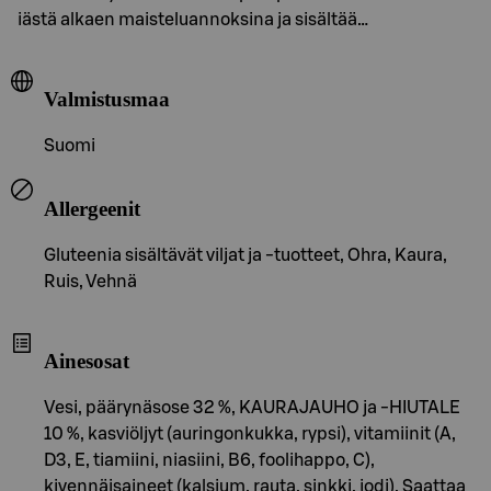
iästä alkaen maisteluannoksina ja sisältää…
Valmistusmaa
Suomi
Allergeenit
Gluteenia sisältävät viljat ja -tuotteet, Ohra, Kaura,
Ruis, Vehnä
Ainesosat
Vesi, päärynäsose 32 %, KAURAJAUHO ja -HIUTALE
10 %, kasviöljyt (auringonkukka, rypsi), vitamiinit (A,
D3, E, tiamiini, niasiini, B6, foolihappo, C),
kivennäisaineet (kalsium, rauta, sinkki, jodi). Saattaa