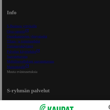
Info
S-Business yrityksille
Oiva-raportit
Osuuskauppojen yhteystiedot
Tilaus- ja toimitusehdot
Tietosuojakäytäntö
Palvelun käyttöehdot
Saavutettavuus
Mobiilisovelluksen saavutettavuus
Mainostajalle
Muuta evästeasetuksia
S-ryhmän palvelut
S-ryhmä