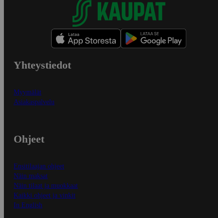
Yhteystiedot
Myymälät
Asiakaspalvelu
Ohjeet
Ensitilaajan ohjeet
Näin maksat
Näin tilaat ja muokkaat
Kaikki ohjeet ja vinkit
In English