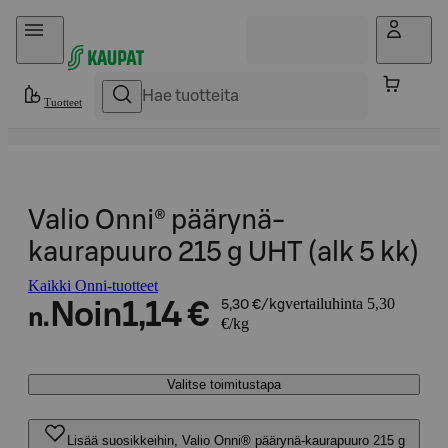
Hyppää sisältöön
Tuotteet
Valio Onni® päärynä-
kaurapuuro 215 g UHT (alk 5 kk)
Kaikki Onni-tuotteet
vertailuhinta 5,30
Noin
1,14 €
5,30 €/kg
n.
€/kg
Valitse toimitustapa
Lisää suosikkeihin, Valio Onni® päärynä-kaurapuuro 215 g