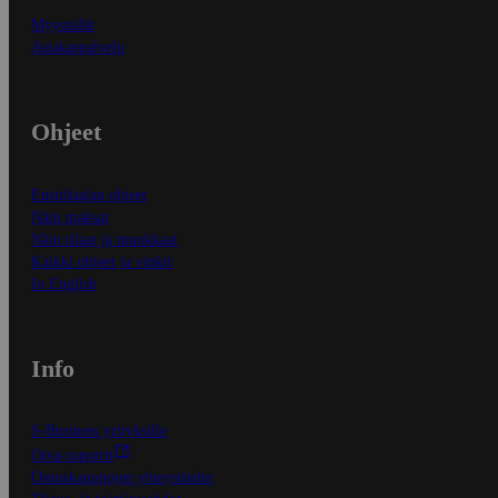
Myymälät
Asiakaspalvelu
Ohjeet
Ensitilaajan ohjeet
Näin maksat
Näin tilaat ja muokkaat
Kaikki ohjeet ja vinkit
In English
Info
S-Business yrityksille
Oiva-raportit
Osuuskauppojen yhteystiedot