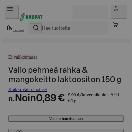
Hyppää sisältöön
Tuotteet
Ei valikoimassa
Valio pehmeä rahka &
mangokeitto laktoositon 150 g
Kaikki Valio-tuotteet
vertailuhinta 5,93
Noin
0,89 €
5,93 €/kg
n.
€/kg
Valitse toimitustapa