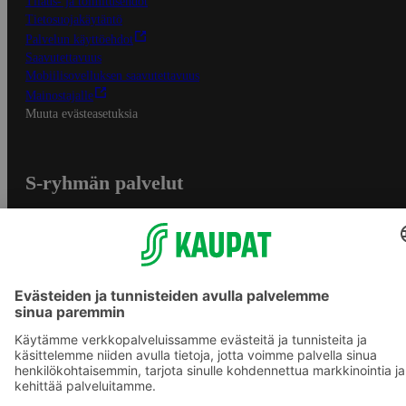
Tilaus- ja toimitusehdot
Tietosuojakäytäntö
Palvelun käyttöehdot
Saavutettavuus
Mobiilisovelluksen saavutettavuus
Mainostajalle
Muuta evästeasetuksia
S-ryhmän palvelut
S-ryhmä
Asiakasomistajuus
Yhteishyvä Ruoka -sovellus
S-ostoslista -sovellus
Prisma.fi
Sokos.fi
S-Pankki
Yhteishyvä
Sokos Hotels