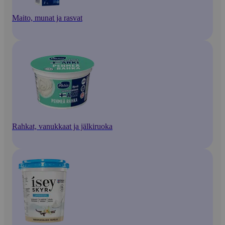
Maito, munat ja rasvat
Rahkat, vanukkaat ja jälkiruoka