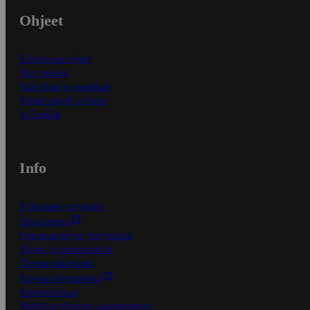
Ohjeet
Ensitilaajan ohjeet
Näin maksat
Näin tilaat ja muokkaat
Kaikki ohjeet ja vinkit
In English
Info
S-Business yrityksille
Oiva-raportit
Osuuskauppojen yhteystiedot
Tilaus- ja toimitusehdot
Tietosuojakäytäntö
Palvelun käyttöehdot
Saavutettavuus
Mobiilisovelluksen saavutettavuus