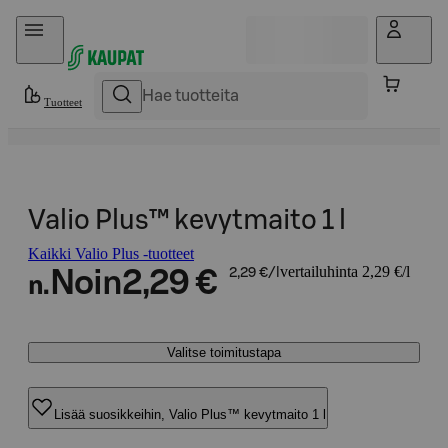
Hyppää sisältöön
Tuotteet
Valio Plus™ kevytmaito 1 l
Kaikki Valio Plus -tuotteet
vertailuhinta 2,29 €/l
Noin
2,29 €
2,29 €/l
n.
Valitse toimitustapa
Lisää suosikkeihin, Valio Plus™ kevytmaito 1 l