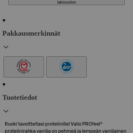
laktoositon
Pakkausmerkinnät
Tuotetiedot
Ruoki tavoitteitasi proteiinilla! Valio PROfeel®
proteiinirahka vanilja on pehmeä ja lempeän vaniljainen