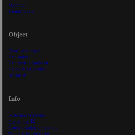
Myymälät
Asiakaspalvelu
Ohjeet
Ensitilaajan ohjeet
Näin maksat
Näin tilaat ja muokkaat
Kaikki ohjeet ja vinkit
In English
Info
S-Business yrityksille
Oiva-raportit
Osuuskauppojen yhteystiedot
Tilaus- ja toimitusehdot