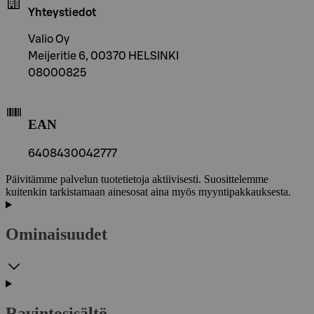
Yhteystiedot
Valio Oy
Meijeritie 6, 00370 HELSINKI
08000825
EAN
6408430042777
Päivitämme palvelun tuotetietoja aktiivisesti. Suosittelemme
kuitenkin tarkistamaan ainesosat aina myös myyntipakkauksesta.
Ominaisuudet
Ravintosisältö