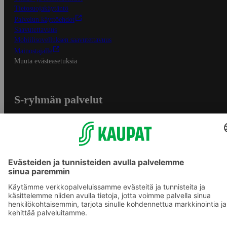
Tietosuojakäytäntö
Palvelun käyttöehdot
Saavutettavuus
Mobiilisovelluksen saavutettavuus
Mainostajalle
Muuta evästeasetuksia
S-ryhmän palvelut
S-ryhmä
Asiakasomistajuus
Yhteishyvä Ruoka -sovellus
S-ostoslista -sovellus
Prisma.fi
Sokos.fi
S-Pankki
Yhteishyvä
Sokos Hotels