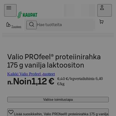
Hyppää sisältöön
Tuotteet
Valio PROfeel® proteiinirahka
175 g vanilja laktoositon
Kaikki Valio Profeel -tuotteet
vertailuhinta 6,40
Noin
1,12 €
6,40 €/kg
n.
€/kg
Valitse toimitustapa
Lisää suosikkeihin, Valio PROfeel® proteiinirahka 175 g vanilja