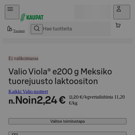
Hyppää sisältöön
Tuotteet
Ei valikoimassa
Valio Viola® e200 g Meksiko
tuorejuusto laktoositon
Kaikki Valio-tuotteet
vertailuhinta 11,20
Noin
2,24 €
11,20 €/kg
n.
€/kg
Valitse toimitustapa