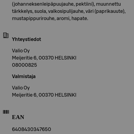
(johanneksenleipäpuujauhe, pektiini), muunnettu
tärkkelys, suola, valkosipulijauhe, väri (paprikauute),
mustapippurirouhe, aromi, hapate.
Yhteystiedot
Valio Oy
Meijeritie 6, 00370 HELSINKI
08000825
Valmistaja
Valio Oy
Meijeritie 6, 00370 HELSINKI
EAN
6408430347650