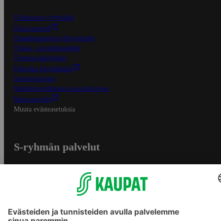
S-Business yrityksille
Oiva-raportit
Osuuskauppojen yhteystiedot
Tilaus- ja toimitusehdot
Tietosuojakäytäntö
Palvelun käyttöehdot
Saavutettavuus
Mobiilisovelluksen saavutettavuus
Mainostajalle
Muuta evästeasetuksia
S-ryhmän palvelut
S-ryhmä
Asiakasomistajuus
Yhteishyvä Ruoka -sovellus
S-ostoslista -sovellus
Prisma.fi