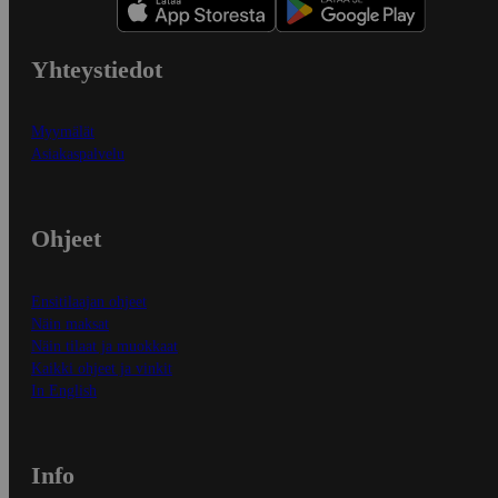
Yhteystiedot
Myymälät
Asiakaspalvelu
Ohjeet
Ensitilaajan ohjeet
Näin maksat
Näin tilaat ja muokkaat
Kaikki ohjeet ja vinkit
In English
Info