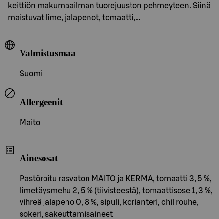
keittiön makumaailman tuorejuuston pehmeyteen. Siinä
maistuvat lime, jalapenot, tomaatti,…
Valmistusmaa
Suomi
Allergeenit
Maito
Ainesosat
Pastöroitu rasvaton MAITO ja KERMA, tomaatti 3, 5 %,
limetäysmehu 2, 5 % (tiivisteestä), tomaattisose 1, 3 %,
vihreä jalapeno 0, 8 %, sipuli, korianteri, chilirouhe,
sokeri, sakeuttamisaineet