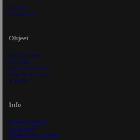
Myymälät
Asiakaspalvelu
Ohjeet
Ensitilaajan ohjeet
Näin maksat
Näin tilaat ja muokkaat
Kaikki ohjeet ja vinkit
In English
Info
S-Business yrityksille
Oiva-raportit
Osuuskauppojen yhteystiedot