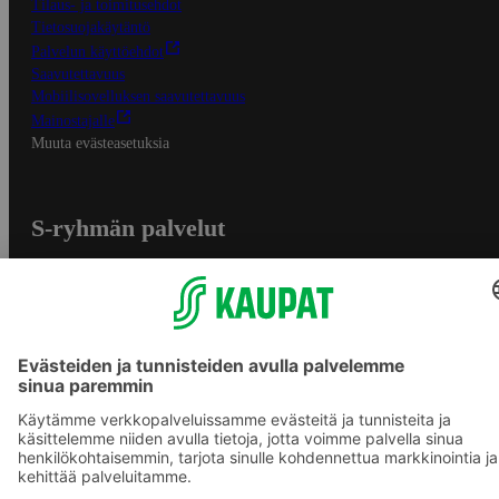
Tilaus- ja toimitusehdot
Tietosuojakäytäntö
Palvelun käyttöehdot
Saavutettavuus
Mobiilisovelluksen saavutettavuus
Mainostajalle
Muuta evästeasetuksia
S-ryhmän palvelut
S-ryhmä
Asiakasomistajuus
Yhteishyvä Ruoka -sovellus
S-ostoslista -sovellus
Prisma.fi
Sokos.fi
S-Pankki
Yhteishyvä
Sokos Hotels