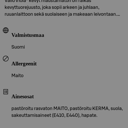
Valio Viola® kevyt maustamaton on raikas
kevyttuorejuusto, joka sopii arkeen ja juhlaan,
ruuanlaittoon sekä suolaiseen ja makeaan leivontaan.…
Valmistusmaa
Suomi
Allergeenit
Maito
Ainesosat
pastöroitu rasvaton MAITO, pastöroitu KERMA, suola,
sakeuttamisaineet (E410, E440), hapate.