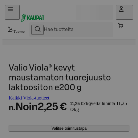
Hyppää sisältöön
Tuotteet
Valio Viola® kevyt
maustamaton tuorejuusto
laktoositon e200 g
Kaikki Viola-tuotteet
vertailuhinta 11,25
Noin
2,25 €
11,25 €/kg
n.
€/kg
Valitse toimitustapa