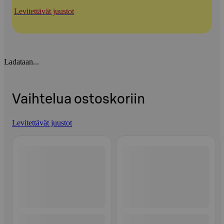
Levitettävät juustot
Ladataan...
Vaihtelua ostoskoriin
Levitettävät juustot
Ohita listaus