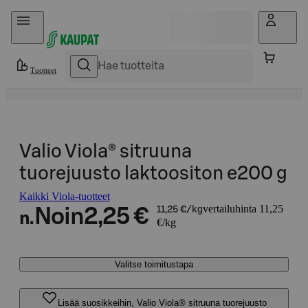
Hyppää sisältöön
Tuotteet
Valio Viola® sitruuna
tuorejuusto laktoositon e200 g
Kaikki Viola-tuotteet
vertailuhinta 11,25
Noin
2,25 €
11,25 €/kg
n.
€/kg
Valitse toimitustapa
Lisää suosikkeihin, Valio Viola® sitruuna tuorejuusto