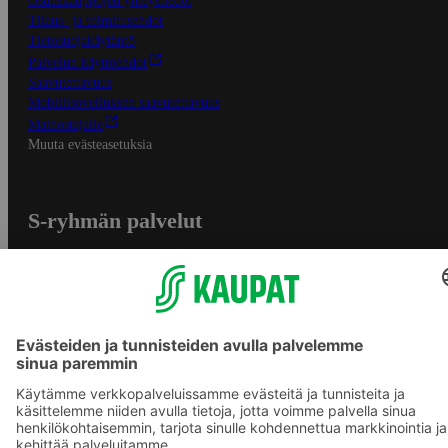
Osuuskauppojen yhteystiedot
Tilaus- ja toimitusehdot
Tietosuojakäytäntö
Palvelun käyttöehdot
Saavutettavuus
Mobiilisovelluksen saavutettavuus
Mainostajalle
Muuta evästeasetuksia
S-ryhmän palvelut
S-ryhmä
Asiakasomistajuus
Yhteishyvä Ruoka -sovellus
S-ostoslista -sovellus
Prisma.fi
Sokos.fi
S-Pankki
Yhteishyvä