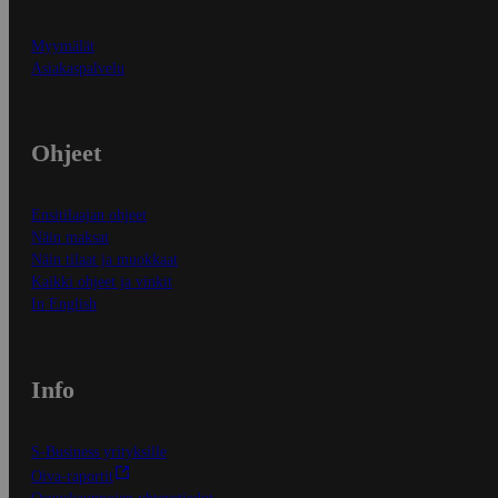
Myymälät
Asiakaspalvelu
Ohjeet
Ensitilaajan ohjeet
Näin maksat
Näin tilaat ja muokkaat
Kaikki ohjeet ja vinkit
In English
Info
S-Business yrityksille
Oiva-raportit