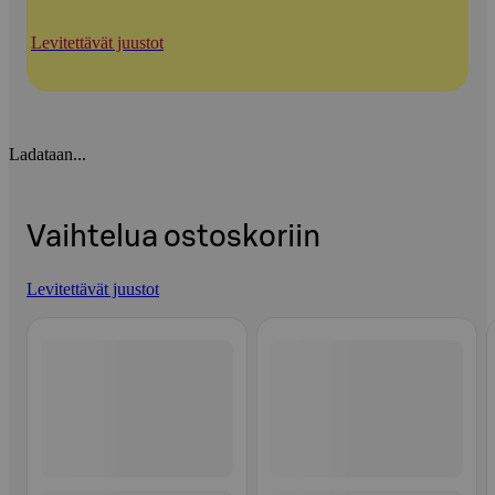
Levitettävät juustot
Ladataan...
Vaihtelua ostoskoriin
Levitettävät juustot
Ohita listaus