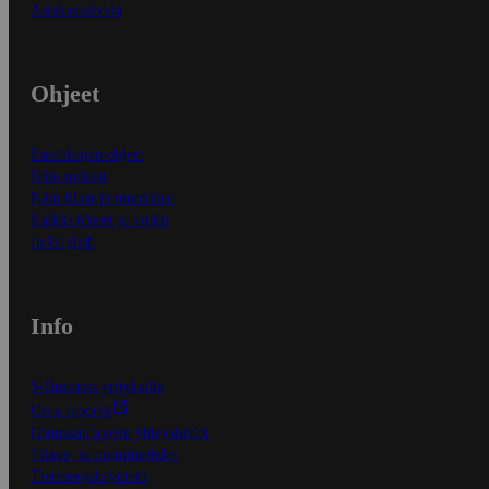
Asiakaspalvelu
Ohjeet
Ensitilaajan ohjeet
Näin maksat
Näin tilaat ja muokkaat
Kaikki ohjeet ja vinkit
In English
Info
S-Business yrityksille
Oiva-raportit
Osuuskauppojen yhteystiedot
Tilaus- ja toimitusehdot
Tietosuojakäytäntö