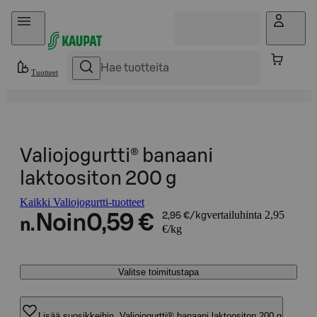
Hyppää sisältöön
Tuotteet
Valiojogurtti® banaani
laktoositon 200 g
Kaikki Valiojogurtti-tuotteet
vertailuhinta 2,95
Noin
0,59 €
2,95 €/kg
n.
€/kg
Valitse toimitustapa
Lisää suosikkeihin, Valiojogurtti® banaani laktoositon 200 g