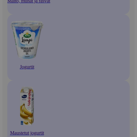
Maito, munat ja rasvat
Jogurtit
Maustetut jogurtit