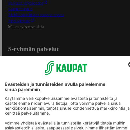
Palvelun käyttöehdot
Saavutettavuus
Mobiilisovelluksen saavutettavuus
Mainostajalle
Muuta evästeasetuksia
S-ryhmän palvelut
S-ryhmä
Asiakasomistajuus
Yhteishyvä Ruoka -sovellus
S-ostoslista -sovellus
Prisma.fi
Sokos.fi
S-Pankki
Yhteishyvä
Sokos Hotels
Raflaamo