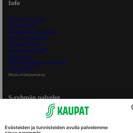
Info
S-Business yrityksille
Oiva-raportit
Osuuskauppojen yhteystiedot
Tilaus- ja toimitusehdot
Tietosuojakäytäntö
Palvelun käyttöehdot
Saavutettavuus
Mobiilisovelluksen saavutettavuus
Mainostajalle
Muuta evästeasetuksia
S-ryhmän palvelut
S-ryhmä
Asiakasomistajuus
Yhteishyvä Ruoka -sovellus