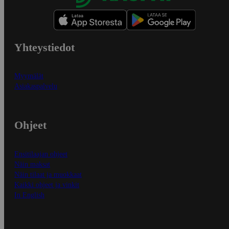
Yhteystiedot
Myymälät
Asiakaspalvelu
Ohjeet
Ensitilaajan ohjeet
Näin maksat
Näin tilaat ja muokkaat
Kaikki ohjeet ja vinkit
In English