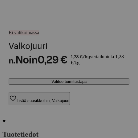
Ei valikoimassa
Valkojuuri
vertailuhinta 1,28
Noin
0,29 €
1,28 €/kg
n.
€/kg
Valitse toimitustapa
Lisää suosikkeihin, Valkojuuri
Tuotetiedot