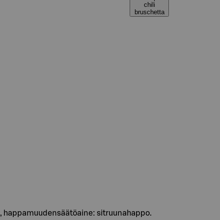
chili
bruschetta
uola, happamuudensäätöaine: sitruunahappo.