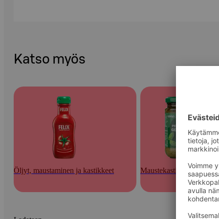
Katso myös
Öljyt, maustaminen ja kastikkeet
Maustekastikkeet ja tahna