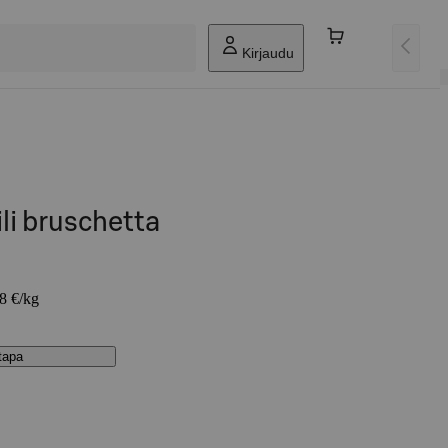
Kirjaudu
ili bruschetta
08 €/kg
stapa