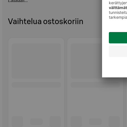
Ladataan...
Vaihtelua ostoskoriin
Ohita listaus