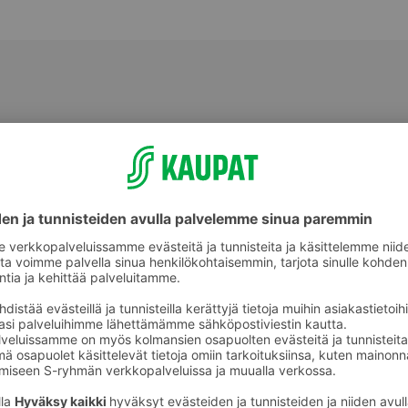
t
Pestokastikkeet