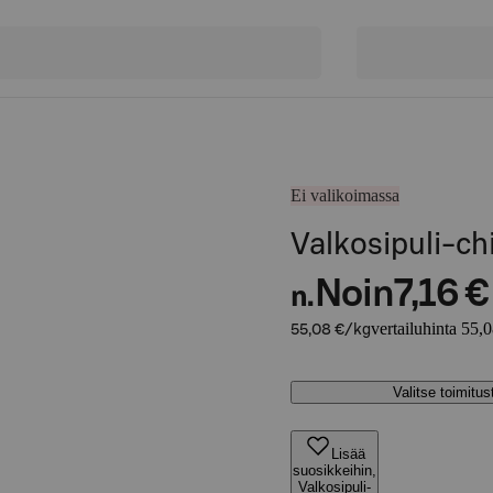
Ei valikoimassa
Valkosipuli-ch
Noin
7,16 €
n.
vertailuhinta 55,
55,08 €/kg
Valitse toimitu
Lisää
suosikkeihin,
Valkosipuli-