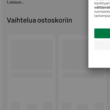
Ladataan...
Vaihtelua ostoskoriin
Ohita listaus