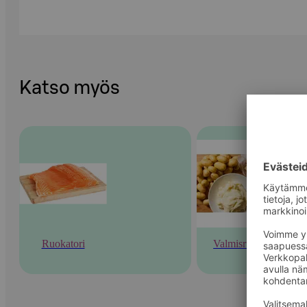
Katso myös
Ruokatori
Valmisruoka