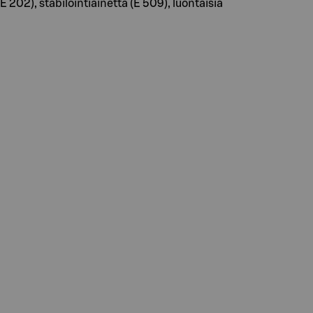
E 202), stabilointiainetta (E 509), luontaisia