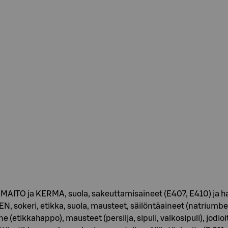
 MAITO ja KERMA, suola, sakeuttamisaineet (E407, E410) ja ha
ri, etikka, suola, mausteet, säilöntäaineet (natriumbents
etikkahappo), mausteet (persilja, sipuli, valkosipuli), jodioitu