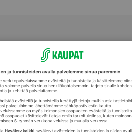
Valmiit ateriat ja aterian osat