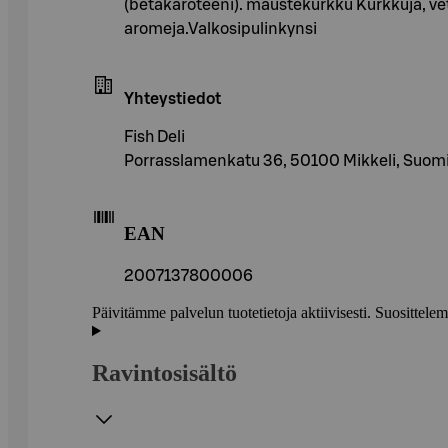
(betakaroteeni). maustekurkku Kurkkuja, vettä
aromeja.Valkosipulinkynsi
Yhteystiedot
Fish Deli
Porrasslamenkatu 36, 50100 Mikkeli, Suom
EAN
2007137800006
Päivitämme palvelun tuotetietoja aktiivisesti. Suositte
Ravintosisältö