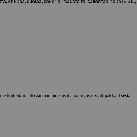
, etikkaa, suolaa, sokeria, mausteita, säilöntäaineita (E 211, 
i
lemme kuitenkin tarkistamaan ainesosat aina myös myyntipakkauksesta.