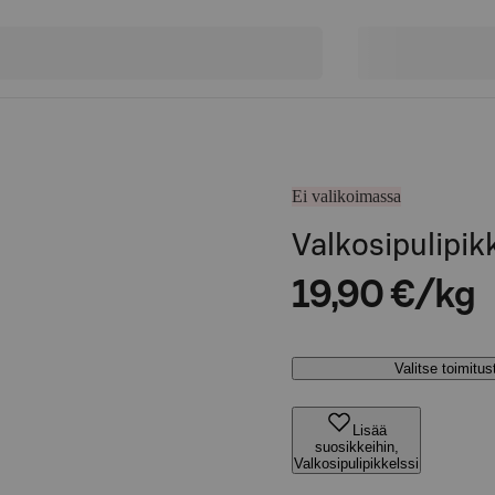
Ei valikoimassa
Valkosipulipik
19,90 €/kg
Valitse toimitu
Lisää
suosikkeihin,
Valkosipulipikkelssi