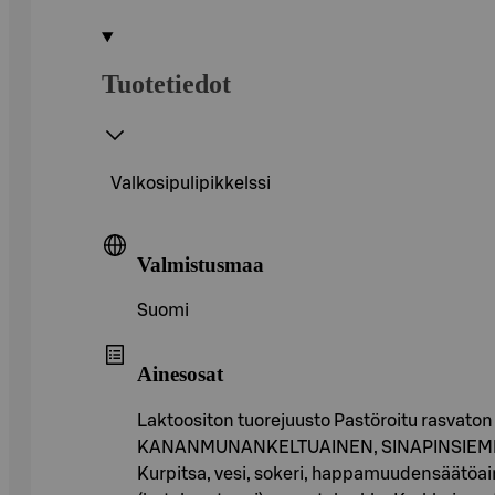
Tuotetiedot
Valkosipulipikkelssi
Valmistusmaa
Suomi
Ainesosat
Laktoositon tuorejuusto Pastöroitu rasvaton
KANANMUNANKELTUAINEN, SINAPINSIEMEN, soke
Kurpitsa, vesi, sokeri, happamuudensäätöaine (