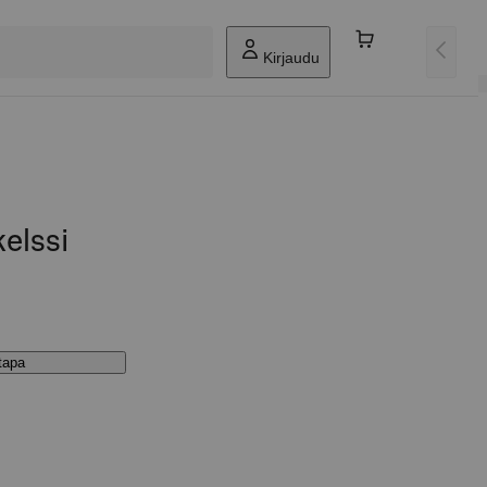
Kirjaudu
kelssi
stapa