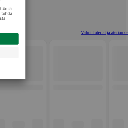
Valmiit ateriat ja aterian o