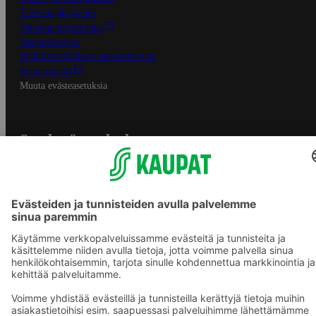
Tietosuojakäytäntö
Palvelun käyttöehdot
Saavutettavuus
Mobiilisovelluksen saavutettavuus
Mainostajalle
Muuta evästeasetuksia
S-ryhmän palvelut
S-ryhmä
Asiakasomistajuus
Yhteishyvä Ruoka -sovellus
S-ostoslista -sovellus
Prisma.fi
Sokos.fi
S-Pankki
Yhteishyvä
Sokos Hotels