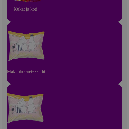
Kukat ja koti
Makuuhuonetekstiilit