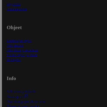
Myymälät
Asiakaspalvelu
Ohjeet
Ensitilaajan ohjeet
Näin maksat
Näin tilaat ja muokkaat
Kaikki ohjeet ja vinkit
In English
Info
S-Business yrityksille
Oiva-raportit
Osuuskauppojen yhteystiedot
Tilaus- ja toimitusehdot