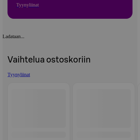
Tyynyliinat
Ladataan...
Vaihtelua ostoskoriin
Tyynyliinat
Ohita listaus