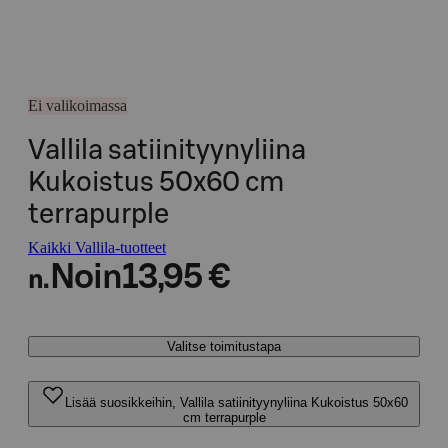
Ei valikoimassa
Vallila satiinityynyliina
Kukoistus 50x60 cm
terrapurple
Kaikki Vallila-tuotteet
Noin
13,95 €
n.
Valitse toimitustapa
Lisää suosikkeihin, Vallila satiinityynyliina Kukoistus 50x60
cm terrapurple