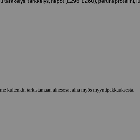
 tärkkelys, tärkkelys, hapot (E296, E260), perunaproteiini, luo
lemme kuitenkin tarkistamaan ainesosat aina myös myyntipakkauksesta.