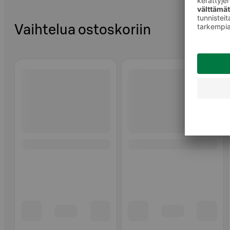
Vaihtelua ostoskoriin
Ohita listaus