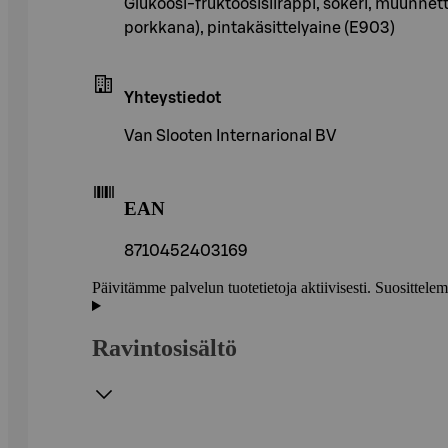
Glukoosi-fruktoosisiirappi, sokeri, muunnettu
porkkana), pintakäsittelyaine (E903)
Yhteystiedot
Van Slooten Internarional BV
EAN
8710452403169
Päivitämme palvelun tuotetietoja aktiivisesti. Suositte
Ravintosisältö