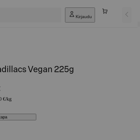
Kirjaudu
adillacs Vegan 225g
€
0 €/kg
stapa