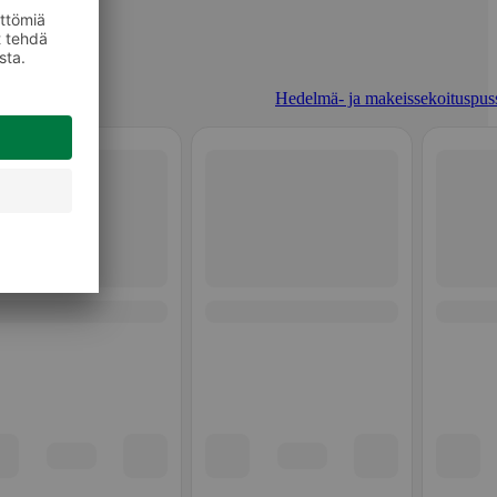
Hedelmä- ja makeissekoituspuss