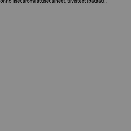
nnolliset aromaattiset aineet, tiivisteet (bataatti,