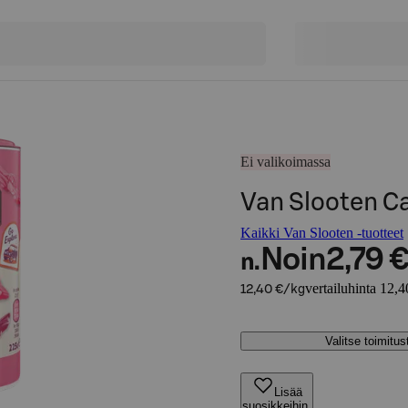
Ei valikoimassa
Van Slooten C
Kaikki Van Slooten -tuotteet
Noin
2,79 
n.
vertailuhinta 12,4
12,40 €/kg
Valitse toimitu
Lisää
suosikkeihin,