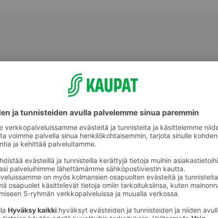
Hedelmä- ja makeissekoituspussit