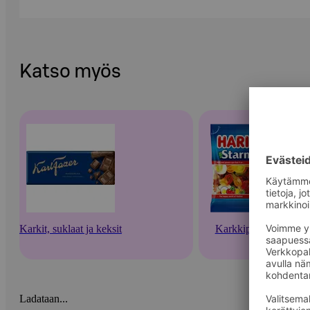
Katso myös
Karkit, suklaat ja keksit
Karkkipussit
Ladataan...