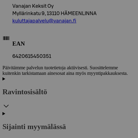
Vanajan Keksit Oy
Myllärinkatu 9, 13110 HÄMEENLINNA
kuluttajapalvelu@vanajan.fi
EAN
6420615450351
Päivitämme palvelun tuotetietoja aktiivisesti. Suosittelemme
kuitenkin tarkistamaan ainesosat aina myös myyntipakkauksesta.
Ravintosisältö
Sijainti myymälässä