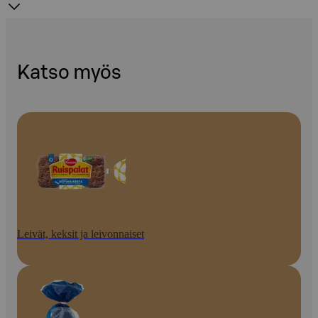
Katso myös
Leivät, keksit ja leivonnaiset