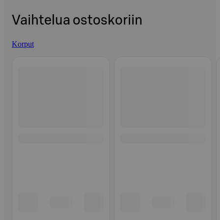
Vaihtelua ostoskoriin
Korput
Ohita listaus