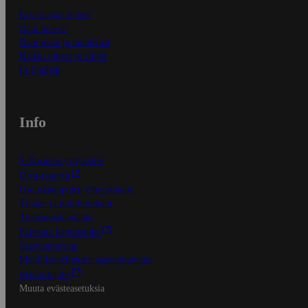
Ensitilaajan ohjeet
Näin maksat
Näin tilaat ja muokkaat
Kaikki ohjeet ja vinkit
In English
Info
S-Business yrityksille
Oiva-raportit
Osuuskauppojen yhteystiedot
Tilaus- ja toimitusehdot
Tietosuojakäytäntö
Palvelun käyttöehdot
Saavutettavuus
Mobiilisovelluksen saavutettavuus
Mainostajalle
Muuta evästeasetuksia