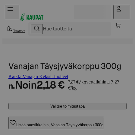
Hyppää sisältöön
Tuotteet
Vanajan Täysjyväkorppu 300g
Kaikki Vanajan Keksit -tuotteet
vertailuhinta 7,27
Noin
2,18 €
7,27 €/kg
n.
€/kg
Valitse toimitustapa
Lisää suosikkeihin, Vanajan Täysjyväkorppu 300g