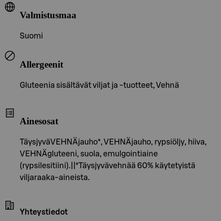
Valmistusmaa
Suomi
Allergeenit
Gluteenia sisältävät viljat ja -tuotteet, Vehnä
Ainesosat
TäysjyväVEHNÄjauho*, VEHNÄjauho, rypsiöljy, hiiva,
VEHNÄgluteeni, suola, emulgointiaine
(rypsilesitiini).||*Täysjyvävehnää 60% käytetyistä
viljaraaka-aineista.
Yhteystiedot