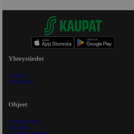
Yhteystiedot
Myymälät
Asiakaspalvelu
Ohjeet
Ensitilaajan ohjeet
Näin maksat
Näin tilaat ja muokkaat