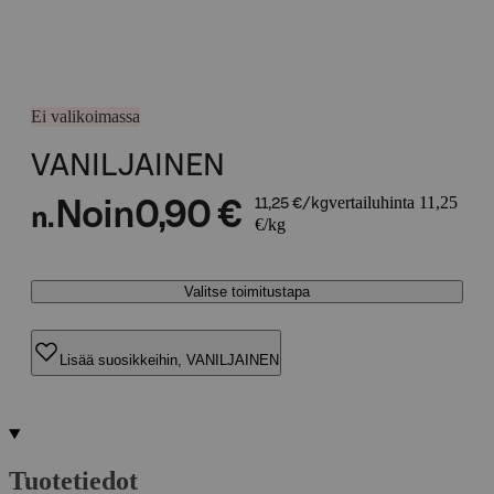
Ei valikoimassa
VANILJAINEN
vertailuhinta 11,25
Noin
0,90 €
11,25 €/kg
n.
€/kg
Valitse toimitustapa
Lisää suosikkeihin, VANILJAINEN
Tuotetiedot