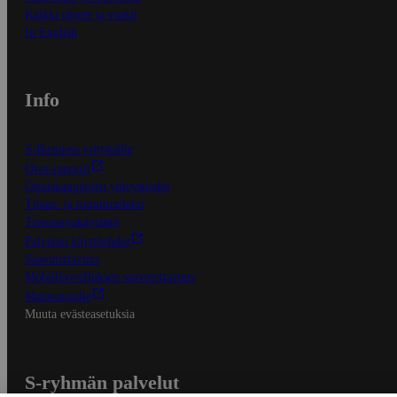
Kaikki ohjeet ja vinkit
In English
Info
S-Business yrityksille
Oiva-raportit
Osuuskauppojen yhteystiedot
Tilaus- ja toimitusehdot
Tietosuojakäytäntö
Palvelun käyttöehdot
Saavutettavuus
Mobiilisovelluksen saavutettavuus
Mainostajalle
Muuta evästeasetuksia
S-ryhmän palvelut