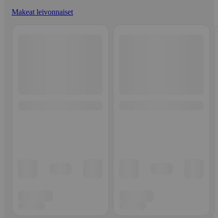
Makeat leivonnaiset
Ohita listaus