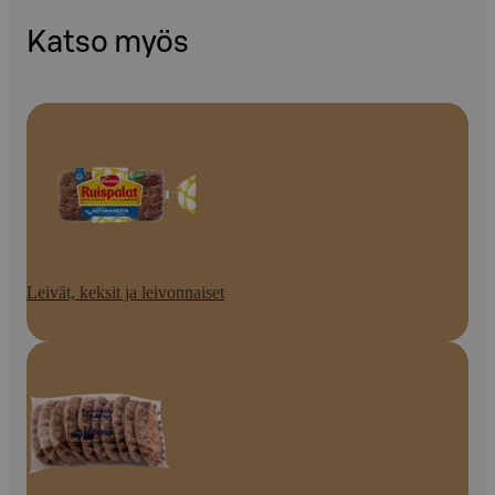
Katso myös
Leivät, keksit ja leivonnaiset