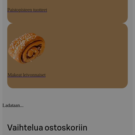
Paistopisteen tuotteet
Makeat leivonnaiset
Ladataan...
Vaihtelua ostoskoriin