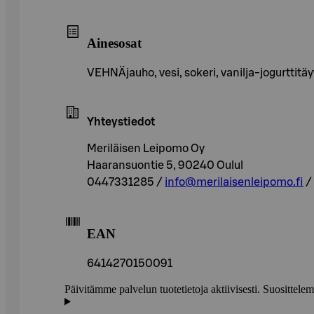
Ainesosat
VEHNÄjauho, vesi, sokeri, vanilja-jogurttit
Yhteystiedot
Meriläisen Leipomo Oy
Haaransuontie 5, 90240 Oulul
0447331285 /
info@merilaisenleipomo.fi
/
EAN
6414270150091
Päivitämme palvelun tuotetietoja aktiivisesti. Suositte