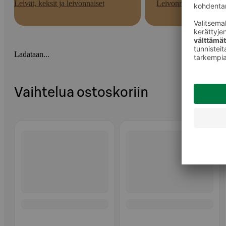
Leivät, keksit ja leivonnaiset
Leivonnaiset
Ladataan...
Vaihtelua ostoskoriin
Ohita listaus