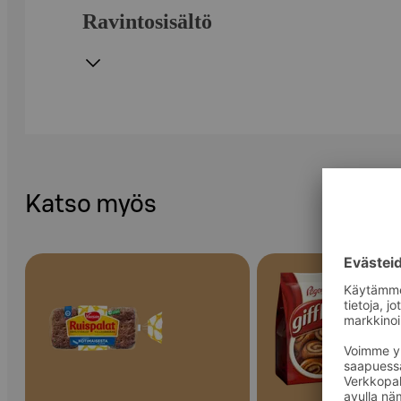
Ravintosisältö
Katso myös