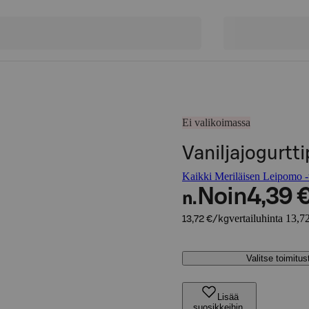
Ei valikoimassa
Vaniljajogurtti
Kaikki Meriläisen Leipomo -t
Noin
4,39 
n.
vertailuhinta 13,7
13,72 €/kg
Valitse toimitu
Lisää
suosikkeihin,