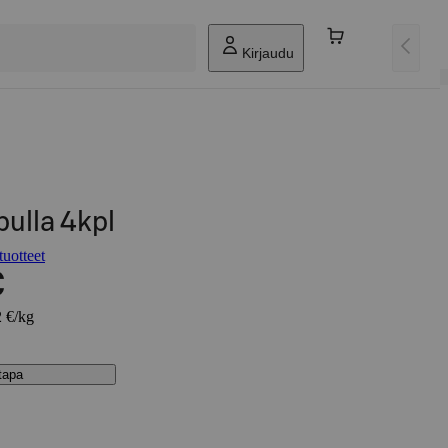
Kirjaudu
pulla 4kpl
uotteet
€
2 €/kg
stapa