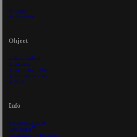
Myymälät
Asiakaspalvelu
Ohjeet
Ensitilaajan ohjeet
Näin maksat
Näin tilaat ja muokkaat
Kaikki ohjeet ja vinkit
In English
Info
S-Business yrityksille
Oiva-raportit
Osuuskauppojen yhteystiedot