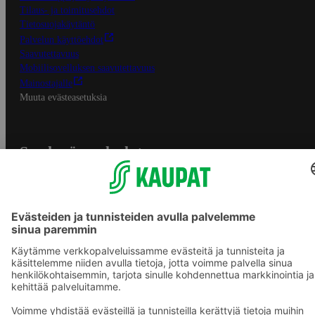
Tilaus- ja toimitusehdot
Tietosuojakäytäntö
Palvelun käyttöehdot
Saavutettavuus
Mobiilisovelluksen saavutettavuus
Mainostajalle
Muuta evästeasetuksia
S-ryhmän palvelut
S-ryhmä
Asiakasomistajuus
Yhteishyvä Ruoka -sovellus
S-ostoslista -sovellus
Prisma.fi
Sokos.fi
S-Pankki
Yhteishyvä