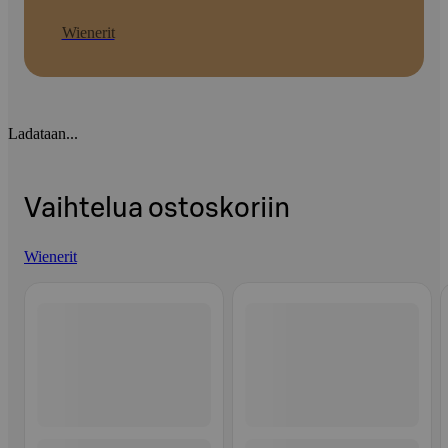
Wienerit
Ladataan...
Vaihtelua ostoskoriin
Wienerit
Ohita listaus