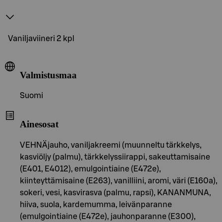
Vaniljaviineri 2 kpl
Valmistusmaa
Suomi
Ainesosat
VEHNÄjauho, vaniljakreemi (muunneltu tärkkelys,
kasviöljy (palmu), tärkkelyssiirappi, sakeuttamisaine
(E401, E4012), emulgointiaine (E472e),
kiinteyttämisaine (E263), vanilliini, aromi, väri (E160a),
sokeri, vesi, kasvirasva (palmu, rapsi), KANANMUNA,
hiiva, suola, kardemumma, leivänparanne
(emulgointiaine (E472e), jauhonparanne (E300),