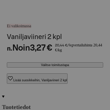
Ei valikoimassa
Vaniljaviineri 2 kpl
vertailuhinta 20,44
Noin
3,27 €
20,44 €/kg
n.
€/kg
Valitse toimitustapa
Lisää suosikkeihin, Vaniljaviineri 2 kpl
Tuotetiedot