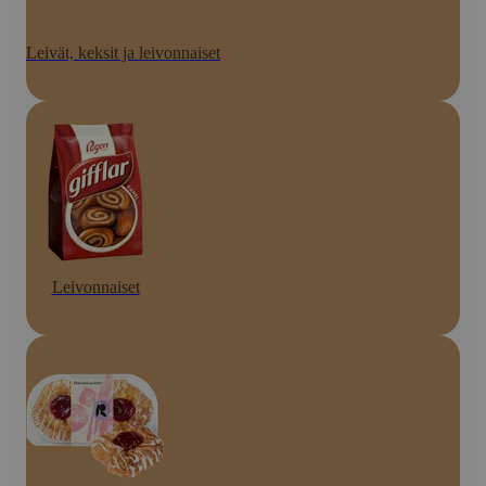
Leivät, keksit ja leivonnaiset
Leivonnaiset