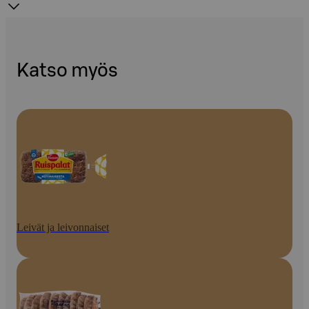
Katso myös
Leivät ja leivonnaiset