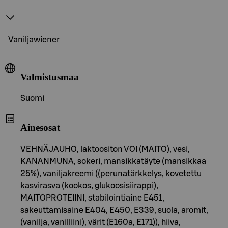
Vaniljawiener
Valmistusmaa
Suomi
Ainesosat
VEHNÄJAUHO, laktoositon VOI (MAITO), vesi,
KANANMUNA, sokeri, mansikkatäyte (mansikkaa
25%), vaniljakreemi ((perunatärkkelys, kovetettu
kasvirasva (kookos, glukoosisiirappi),
MAITOPROTEIINI, stabilointiaine E451,
sakeuttamisaine E404, E450, E339, suola, aromit,
(vanilja, vanilliini), värit (E160a, E171)), hiiva,