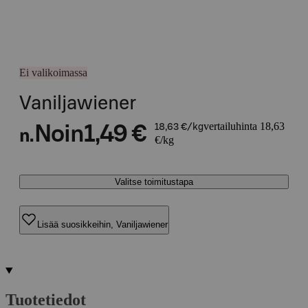
Ei valikoimassa
Vaniljawiener
vertailuhinta 18,63
Noin
1,49 €
18,63 €/kg
n.
€/kg
Valitse toimitustapa
Lisää suosikkeihin, Vaniljawiener
Tuotetiedot