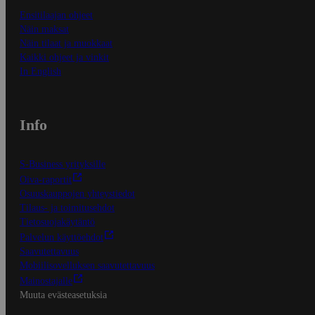
Ensitilaajan ohjeet
Näin maksat
Näin tilaat ja muokkaat
Kaikki ohjeet ja vinkit
In English
Info
S-Business yrityksille
Oiva-raportit
Osuuskauppojen yhteystiedot
Tilaus- ja toimitusehdot
Tietosuojakäytäntö
Palvelun käyttöehdot
Saavutettavuus
Mobiilisovelluksen saavutettavuus
Mainostajalle
Muuta evästeasetuksia