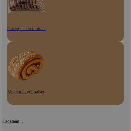
Paistopisteen tuotteet
Makeat leivonnaiset
Ladataan...